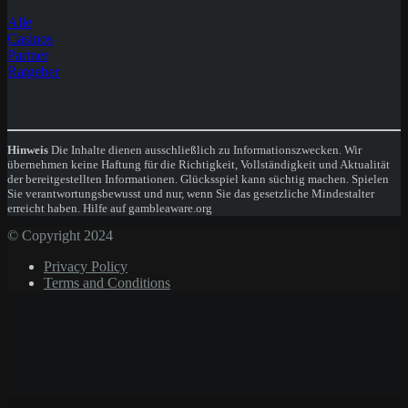
Alle
Casinos
Partner
Ratgeber
Hinweis
Die Inhalte dienen ausschließlich zu Informationszwecken. Wir
übernehmen keine Haftung für die Richtigkeit, Vollständigkeit und Aktualität
der bereitgestellten Informationen. Glücksspiel kann süchtig machen. Spielen
Sie verantwortungsbewusst und nur, wenn Sie das gesetzliche Mindestalter
erreicht haben. Hilfe auf gambleaware.org
© Copyright 2024
Privacy Policy
Terms and Conditions