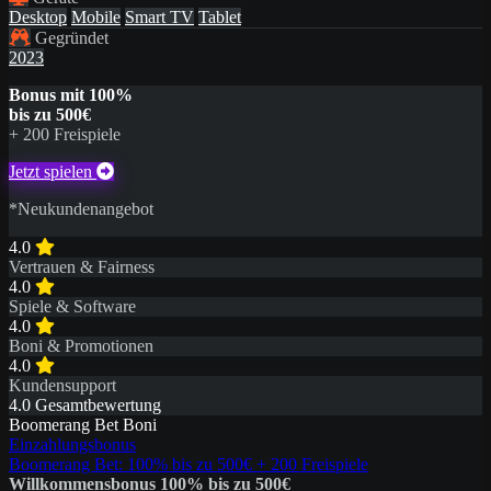
Desktop
Mobile
Smart TV
Tablet
Gegründet
2023
Bonus mit 100%
bis zu 500€
+ 200 Freispiele
Jetzt spielen
*Neukundenangebot
4.0
Vertrauen & Fairness
4.0
Spiele & Software
4.0
Boni & Promotionen
4.0
Kundensupport
4.0
Gesamtbewertung
Boomerang Bet Boni
Einzahlungsbonus
Boomerang Bet: 100% bis zu 500€ + 200 Freispiele
Willkommensbonus 100% bis zu 500€