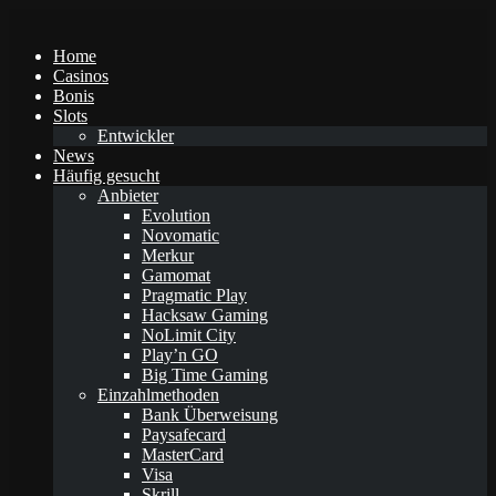
Home
Casinos
Bonis
Slots
Entwickler
News
Häufig gesucht
Anbieter
Evolution
Novomatic
Merkur
Gamomat
Pragmatic Play
Hacksaw Gaming
NoLimit City
Play’n GO
Big Time Gaming
Einzahlmethoden
Bank Überweisung
Paysafecard
MasterCard
Visa
Skrill