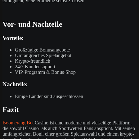
ermöglicht, viele Probleme selbst zu lösen.
Vor- und Nachteile
Vorteile:
Großzügige Bonusangebote
Umfangreiches Spielangebot
Krypto-freundlich
24/7 Kundensupport
VIP-Programm & Bonus-Shop
Nachteile:
Einige Länder sind ausgeschlossen
Fazit
Boomerang Bet
Casino ist eine moderne und vielseitige Plattform,
die sowohl Casino- als auch Sportwetten-Fans anspricht. Mit seinen
umfangreichen Boni, einer großen Spielauswahl und einem krypto-