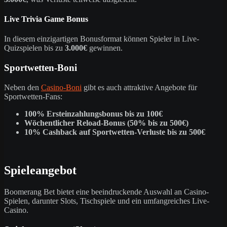
Live Trivia Game Bonus
In diesem einzigartigen Bonusformat können Spieler in Live-
Quizspielen bis zu
3.000€
gewinnen.
Sportwetten-Boni
Neben den
Casino-Boni
gibt es auch attraktive Angebote für
Sportwetten-Fans:
100% Ersteinzahlungsbonus bis zu 100€
Wöchentlicher Reload-Bonus (50% bis zu 500€)
10% Cashback auf Sportwetten-Verluste bis zu 500€
Spieleangebot
Boomerang Bet bietet eine beeindruckende Auswahl an Casino-
Spielen, darunter Slots, Tischspiele und ein umfangreiches Live-
Casino.