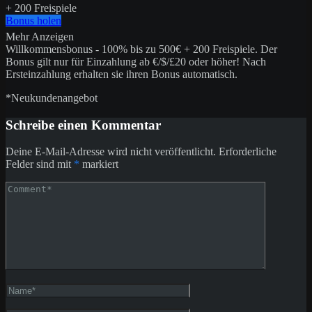
+ 200 Freispiele
Bonus holen
Mehr Anzeigen
Willkommensbonus - 100% bis zu 500€ + 200 Freispiele. Der
Bonus gilt nur für Einzahlung ab €/$/£20 oder höher! Nach
Ersteinzahlung erhalten sie ihren Bonus automatisch.
*Neukundenangebot
Schreibe einen Kommentar
Deine E-Mail-Adresse wird nicht veröffentlicht.
Erforderliche
Felder sind mit
*
markiert