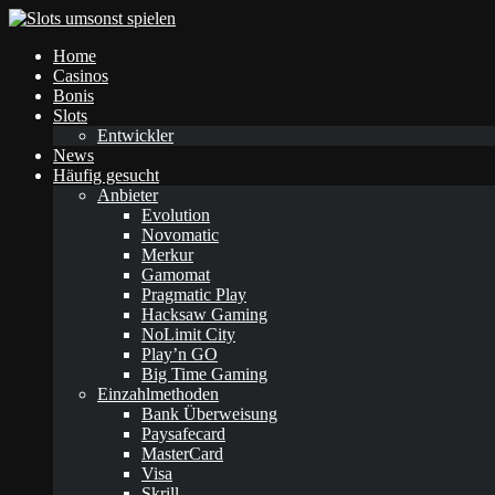
Home
Casinos
Bonis
Slots
Entwickler
News
Häufig gesucht
Anbieter
Evolution
Novomatic
Merkur
Gamomat
Pragmatic Play
Hacksaw Gaming
NoLimit City
Play’n GO
Big Time Gaming
Einzahlmethoden
Bank Überweisung
Paysafecard
MasterCard
Visa
Skrill