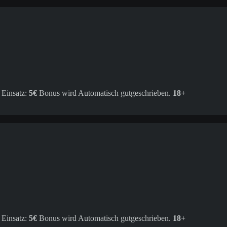
 Einsatz:
5€
Bonus wird Automatisch gutgeschrieben.
18+
 Einsatz:
5€
Bonus wird Automatisch gutgeschrieben.
18+