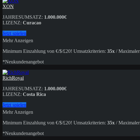
XON
JAHRESUMSATZ:
1.000.000€
LIZENZ:
Curacao
Jetzt spielen
Mehr Anzeigen
Minimum Einzahlung von €/$/£20! Umsatzkriterien:
35x
/ Maximaler
*Neukundenangebot
RichRoyal
JAHRESUMSATZ:
1.000.000€
LIZENZ:
Costa Rica
Jetzt spielen
Mehr Anzeigen
Minimum Einzahlung von €/$/£20! Umsatzkriterien:
35x
/ Maximaler
*Neukundenangebot