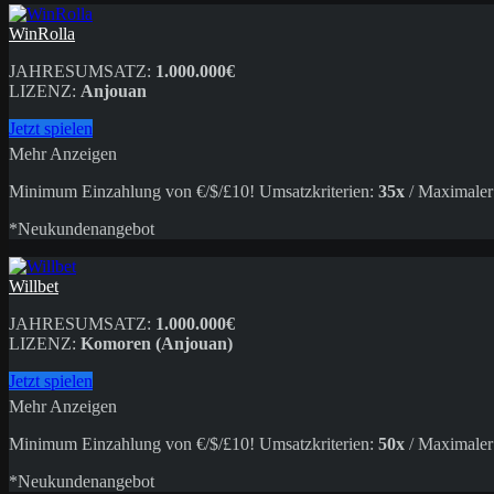
WinRolla
JAHRESUMSATZ:
1.000.000€
LIZENZ:
Anjouan
Jetzt spielen
Mehr Anzeigen
Minimum Einzahlung von €/$/£10! Umsatzkriterien:
35x
/ Maximaler
*Neukundenangebot
Willbet
JAHRESUMSATZ:
1.000.000€
LIZENZ:
Komoren (Anjouan)
Jetzt spielen
Mehr Anzeigen
Minimum Einzahlung von €/$/£10! Umsatzkriterien:
50x
/ Maximaler
*Neukundenangebot