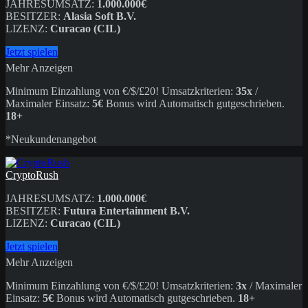
JAHRESUMSATZ:
1.000.000€
BESITZER:
Alasia Soft B.V.
LIZENZ:
Curacao (CIL)
Jetzt spielen
Mehr Anzeigen
Minimum Einzahlung von €/$/£20! Umsatzkriterien:
35x
/
Maximaler Einsatz:
5€
Bonus wird Automatisch gutgeschrieben.
18+
*Neukundenangebot
CryptoRush
JAHRESUMSATZ:
1.000.000€
BESITZER:
Futura Entertainment B.V.
LIZENZ:
Curacao (CIL)
Jetzt spielen
Mehr Anzeigen
Minimum Einzahlung von €/$/£20! Umsatzkriterien:
3x
/ Maximaler
Einsatz:
5€
Bonus wird Automatisch gutgeschrieben.
18+