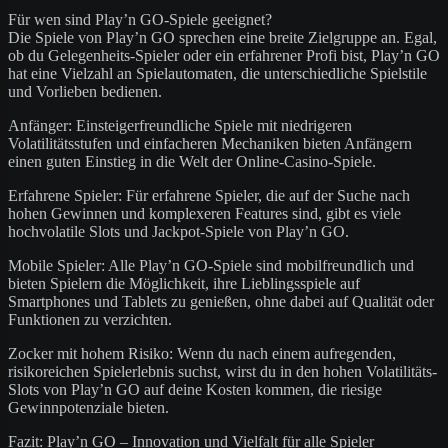
Für wen sind Play’n GO-Spiele geeignet?
Die Spiele von Play’n GO sprechen eine breite Zielgruppe an. Egal,
ob du Gelegenheits-Spieler oder ein erfahrener Profi bist, Play’n GO
hat eine Vielzahl an Spielautomaten, die unterschiedliche Spielstile
und Vorlieben bedienen.
Anfänger: Einsteigerfreundliche Spiele mit niedrigeren
Volatilitätsstufen und einfacheren Mechaniken bieten Anfängern
einen guten Einstieg in die Welt der Online-Casino-Spiele.
Erfahrene Spieler: Für erfahrene Spieler, die auf der Suche nach
hohen Gewinnen und komplexeren Features sind, gibt es viele
hochvolatile Slots und Jackpot-Spiele von Play’n GO.
Mobile Spieler: Alle Play’n GO-Spiele sind mobilfreundlich und
bieten Spielern die Möglichkeit, ihre Lieblingsspiele auf
Smartphones und Tablets zu genießen, ohne dabei auf Qualität oder
Funktionen zu verzichten.
Zocker mit hohem Risiko: Wenn du nach einem aufregenden,
risikoreichen Spielerlebnis suchst, wirst du in den hohen Volatilitäts-
Slots von Play’n GO auf deine Kosten kommen, die riesige
Gewinnpotenziale bieten.
Fazit: Play’n GO – Innovation und Vielfalt für alle Spieler