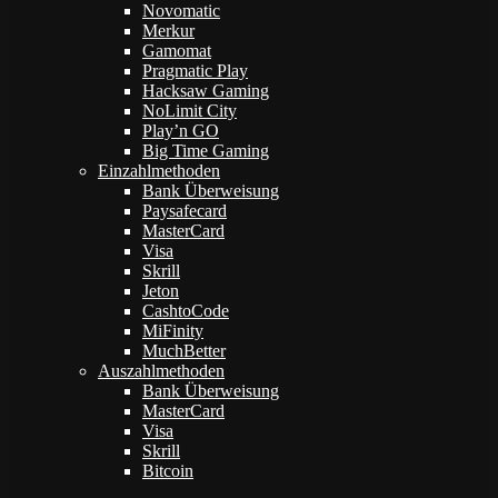
Novomatic
Merkur
Gamomat
Pragmatic Play
Hacksaw Gaming
NoLimit City
Play’n GO
Big Time Gaming
Einzahlmethoden
Bank Überweisung
Paysafecard
MasterCard
Visa
Skrill
Jeton
CashtoCode
MiFinity
MuchBetter
Auszahlmethoden
Bank Überweisung
MasterCard
Visa
Skrill
Bitcoin