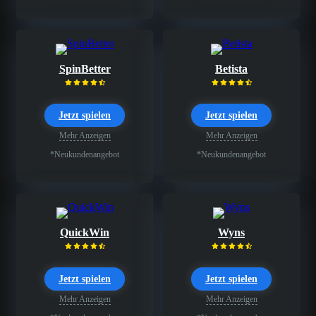
SpinBetter
Betista
Jetzt spielen
Jetzt spielen
Mehr Anzeigen
Mehr Anzeigen
*Neukundenangebot
*Neukundenangebot
QuickWin
Wyns
Jetzt spielen
Jetzt spielen
Mehr Anzeigen
Mehr Anzeigen