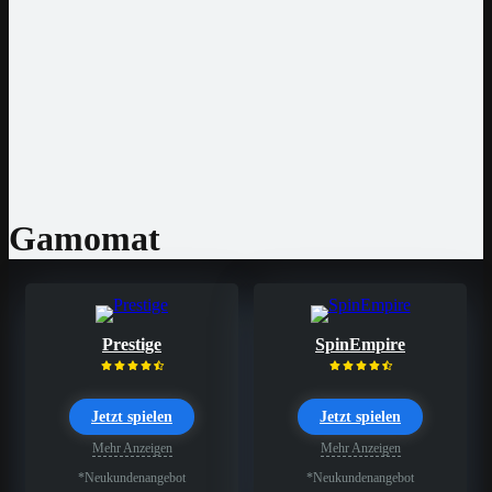
Jeton
CashtoCode
MiFinity
MuchBetter
Auszahlmethoden
Bank Überweisung
MasterCard
Visa
Skrill
Bitcoin
Gamomat
Prestige
SpinEmpire
Jetzt spielen
Jetzt spielen
Mehr Anzeigen
Mehr Anzeigen
*Neukundenangebot
*Neukundenangebot