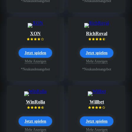
*Neukundenangebot
*Neukundenangebot
XON
RichRoyal
Jetzt spielen
Jetzt spielen
Mehr Anzeigen
Mehr Anzeigen
*Neukundenangebot
*Neukundenangebot
WinRolla
Willbet
Jetzt spielen
Jetzt spielen
Mehr Anzeigen
Mehr Anzeigen