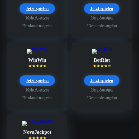
Jetzt spielen
Jetzt spielen
Mehr Anzeigen
Mehr Anzeigen
*Neukundenangebot
*Neukundenangebot
WinWin
BetRiot
Jetzt spielen
Jetzt spielen
Mehr Anzeigen
Mehr Anzeigen
*Neukundenangebot
*Neukundenangebot
NovaJackpot