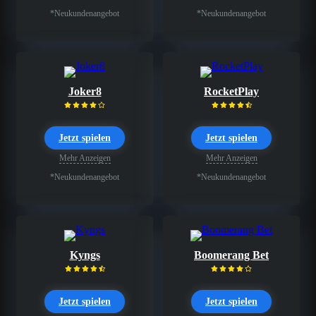
*Neukundenangebot
*Neukundenangebot
Joker8
RocketPlay
Jetzt spielen
Jetzt spielen
Mehr Anzeigen
Mehr Anzeigen
*Neukundenangebot
*Neukundenangebot
Kyngs
Boomerang Bet
Jetzt spielen
Jetzt spielen