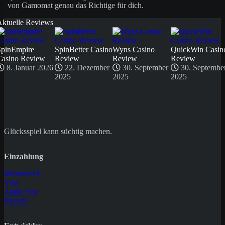
von Gamomat genau das Richtige für dich.
Aktuelle Reviews
SpinEmpire
SpinBetter Casino
Wyns Casino
QuickWin Casin
Casino Review
Review
Review
Review
8. Januar 2026
22. Dezember
30. September
30. Septembe
2025
2025
2025
Glücksspiel kann süchtig machen.
Einzahlung
Mastercard
Visa
Apple Pay
Paysafe