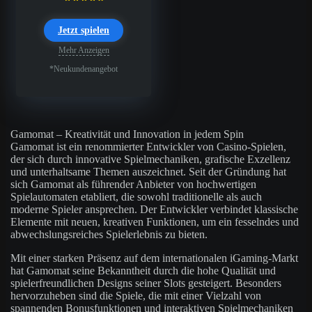
Jetzt spielen
Mehr Anzeigen
*Neukundenangebot
Gamomat – Kreativität und Innovation in jedem Spin
Gamomat ist ein renommierter Entwickler von Casino-Spielen,
der sich durch innovative Spielmechaniken, grafische Exzellenz
und unterhaltsame Themen auszeichnet. Seit der Gründung hat
sich Gamomat als führender Anbieter von hochwertigen
Spielautomaten etabliert, die sowohl traditionelle als auch
moderne Spieler ansprechen. Der Entwickler verbindet klassische
Elemente mit neuen, kreativen Funktionen, um ein fesselndes und
abwechslungsreiches Spielerlebnis zu bieten.
Mit einer starken Präsenz auf dem internationalen iGaming-Markt
hat Gamomat seine Bekanntheit durch die hohe Qualität und
spielerfreundlichen Designs seiner Slots gesteigert. Besonders
hervorzuheben sind die Spiele, die mit einer Vielzahl von
spannenden Bonusfunktionen und interaktiven Spielmechaniken