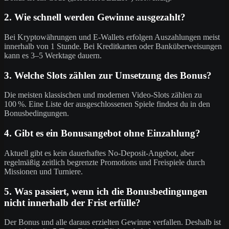
2. Wie schnell werden Gewinne ausgezahlt?
Bei Kryptowährungen und E-Wallets erfolgen Auszahlungen meist
innerhalb von 1 Stunde. Bei Kreditkarten oder Banküberweisungen
kann es 3–5 Werktage dauern.
3. Welche Slots zählen zur Umsetzung des Bonus?
Die meisten klassischen und modernen Video-Slots zählen zu
100 %. Eine Liste der ausgeschlossenen Spiele findest du in den
Bonusbedingungen.
4. Gibt es ein Bonusangebot ohne Einzahlung?
Aktuell gibt es kein dauerhaftes No-Deposit-Angebot, aber
regelmäßig zeitlich begrenzte Promotions und Freispiele durch
Missionen und Turniere.
5. Was passiert, wenn ich die Bonusbedingungen
nicht innerhalb der Frist erfülle?
Der Bonus und alle daraus erzielten Gewinne verfallen. Deshalb ist