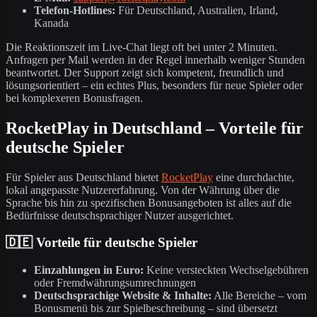
Telefon-Hotlines:
Für Deutschland, Australien, Irland,
Kanada
Die Reaktionszeit im Live-Chat liegt oft bei unter 2 Minuten.
Anfragen per Mail werden in der Regel innerhalb weniger Stunden
beantwortet. Der Support zeigt sich kompetent, freundlich und
lösungsorientiert – ein echtes Plus, besonders für neue Spieler oder
bei komplexeren Bonusfragen.
RocketPlay in Deutschland – Vorteile für
deutsche Spieler
Für Spieler aus Deutschland bietet
RocketPlay
eine durchdachte,
lokal angepasste Nutzererfahrung. Von der Währung über die
Sprache bis hin zu spezifischen Bonusangeboten ist alles auf die
Bedürfnisse deutschsprachiger Nutzer ausgerichtet.
🇩🇪
Vorteile für deutsche Spieler
Einzahlungen in Euro:
Keine versteckten Wechselgebühren
oder Fremdwährungsumrechnungen
Deutschsprachige Website & Inhalte:
Alle Bereiche – vom
Bonusmenü bis zur Spielbeschreibung – sind übersetzt