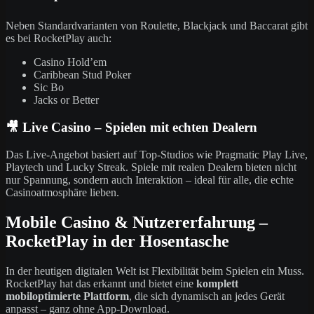
Neben Standardvarianten von Roulette, Blackjack und Baccarat gibt
es bei RocketPlay auch:
Casino Hold’em
Caribbean Stud Poker
Sic Bo
Jacks or Better
🎥
Live Casino – Spielen mit echten Dealern
Das Live-Angebot basiert auf Top-Studios wie Pragmatic Play Live,
Playtech und Lucky Streak. Spiele mit realen Dealern bieten nicht
nur Spannung, sondern auch Interaktion – ideal für alle, die echte
Casinoatmosphäre lieben.
Mobile Casino & Nutzererfahrung –
RocketPlay in der Hosentasche
In der heutigen digitalen Welt ist Flexibilität beim Spielen ein Muss.
RocketPlay hat das erkannt und bietet eine
komplett
mobiloptimierte Plattform
, die sich dynamisch an jedes Gerät
anpasst – ganz ohne App-Download.