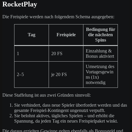
RocketPlay
Die Freispiele werden nach folgendem Schema ausgegeben:
Bedingung für
Tag
Freispiele
die nächsten
Spins
Einzahlung &
1
20 FS
Bonus aktiviert
Umsetzung des
Vortagesgewin
2–5
je 20 FS
ns (1x)
notwendig
Diese Staffelung ist aus zwei Gründen sinnvoll:
Sie verhindert, dass neue Spieler überfordert werden und das
gesamte Freispiel-Kontingent ungenutzt verpufft.
Sie belohnt aktives, tägliches Spielen – und erhöht die
Spannung, da jeden Tag ein neues Freispielpaket winkt.
Die daraus erzielten Gewinne gelten ebenfalls als Bonusgeld und