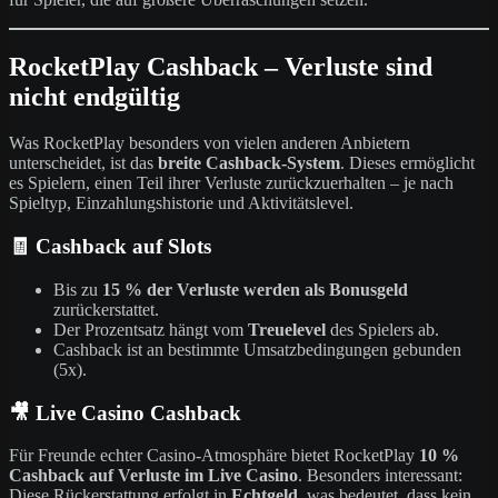
RocketPlay Cashback – Verluste sind
nicht endgültig
Was RocketPlay besonders von vielen anderen Anbietern
unterscheidet, ist das
breite Cashback-System
. Dieses ermöglicht
es Spielern, einen Teil ihrer Verluste zurückzuerhalten – je nach
Spieltyp, Einzahlungshistorie und Aktivitätslevel.
🧾
Cashback auf Slots
Bis zu
15 % der Verluste werden als Bonusgeld
zurückerstattet.
Der Prozentsatz hängt vom
Treuelevel
des Spielers ab.
Cashback ist an bestimmte Umsatzbedingungen gebunden
(5x).
🎥
Live Casino Cashback
Für Freunde echter Casino-Atmosphäre bietet RocketPlay
10 %
Cashback auf Verluste im Live Casino
. Besonders interessant:
Diese Rückerstattung erfolgt in
Echtgeld
, was bedeutet, dass kein