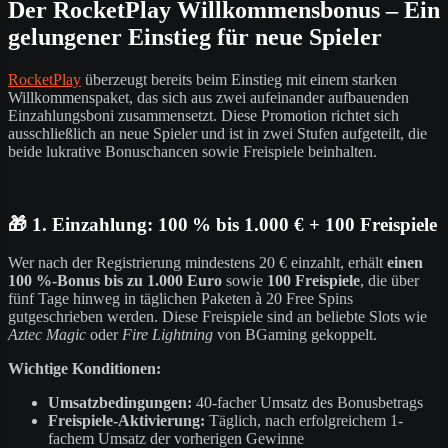
Der RocketPlay Willkommensbonus – Ein
gelungener Einstieg für neue Spieler
RocketPlay
überzeugt bereits beim Einstieg mit einem starken
Willkommenspaket, das sich aus zwei aufeinander aufbauenden
Einzahlungsboni zusammensetzt. Diese Promotion richtet sich
ausschließlich an neue Spieler und ist in zwei Stufen aufgeteilt, die
beide lukrative Bonuschancen sowie Freispiele beinhalten.
🎁
1. Einzahlung: 100 % bis 1.000 € + 100 Freispiele
Wer nach der Registrierung mindestens 20 € einzahlt, erhält
einen
100 %-Bonus bis zu 1.000 Euro
sowie
100 Freispiele
, die über
fünf Tage hinweg in täglichen Paketen à 20 Free Spins
gutgeschrieben werden. Diese Freispiele sind an beliebte Slots wie
Aztec Magic
oder
Fire Lightning
von BGaming gekoppelt.
Wichtige Konditionen:
Umsatzbedingungen:
40-facher Umsatz des Bonusbetrags
Freispiele-Aktivierung:
Täglich, nach erfolgreichem 1-
fachem Umsatz der vorherigen Gewinne