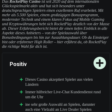
Das
RocketPlay Casino
ist seit 2020 auf dem internationalen
Glücksspielmarkt aktiv und hat sich besonders unter
deutschsprachigen Spielern einen exzellenten Ruf erarbeitet. Mit
mehr als 5.500 Spielen, einem großzügigen Bonusprogramm,
modernster Technik und einem klaren Fokus auf Mobile Gaming
und Kryptowährungen hebt sich RocketPlay deutlich von der Masse
ab. Dieser Erfahrungsbericht bietet dir einen tiefen Einblick in alle
Aspekte dieses Anbieters – von der Spielauswahl über
Bonusbedingungen bis hin zur Auszahlungsdauer. Ob du Einsteiger
bist oder erfahrener High Roller – hier erfährst du, ob RocketPlay
die richtige Wahl für dich ist.
Positiv
Dieses Casino akzeptiert Spieler aus vielen
Ländern
Immer hilfreicher Live-Chat Kundendienst rund
um die Uhr
ine sehr große Auswahl an Spielen, darunter
auch eine Vielzahl an Live Dealer Spielen