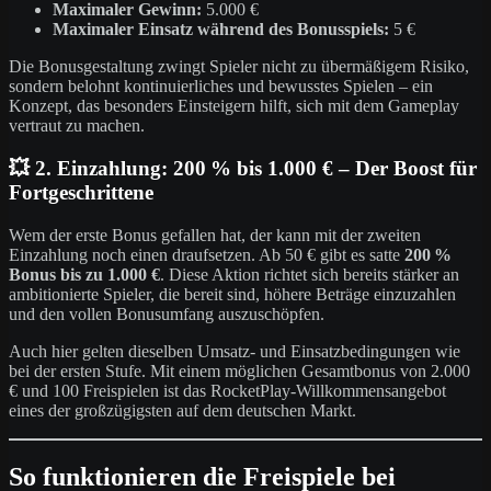
Maximaler Gewinn:
5.000 €
Maximaler Einsatz während des Bonusspiels:
5 €
Die Bonusgestaltung zwingt Spieler nicht zu übermäßigem Risiko,
sondern belohnt kontinuierliches und bewusstes Spielen – ein
Konzept, das besonders Einsteigern hilft, sich mit dem Gameplay
vertraut zu machen.
💥
2. Einzahlung: 200 % bis 1.000 € – Der Boost für
Fortgeschrittene
Wem der erste Bonus gefallen hat, der kann mit der zweiten
Einzahlung noch einen draufsetzen. Ab 50 € gibt es satte
200 %
Bonus bis zu 1.000 €
. Diese Aktion richtet sich bereits stärker an
ambitionierte Spieler, die bereit sind, höhere Beträge einzuzahlen
und den vollen Bonusumfang auszuschöpfen.
Auch hier gelten dieselben Umsatz- und Einsatzbedingungen wie
bei der ersten Stufe. Mit einem möglichen Gesamtbonus von 2.000
€ und 100 Freispielen ist das RocketPlay-Willkommensangebot
eines der großzügigsten auf dem deutschen Markt.
So funktionieren die Freispiele bei