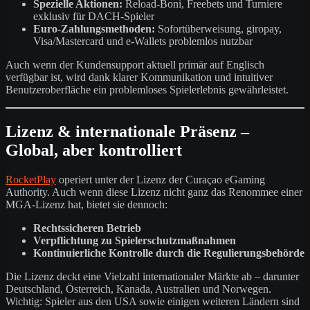
Spezielle Aktionen:
Reload-Boni, Freebets und Turniere
exklusiv für DACH-Spieler
Euro-Zahlungsmethoden:
Sofortüberweisung, giropay,
Visa/Mastercard und e-Wallets problemlos nutzbar
Auch wenn der Kundensupport aktuell primär auf Englisch
verfügbar ist, wird dank klarer Kommunikation und intuitiver
Benutzeroberfläche ein problemloses Spielerlebnis gewährleistet.
Lizenz & internationale Präsenz –
Global, aber kontrolliert
RocketPlay
operiert unter der Lizenz der Curaçao eGaming
Authority. Auch wenn diese Lizenz nicht ganz das Renommee einer
MGA-Lizenz hat, bietet sie dennoch:
Rechtssicheren Betrieb
Verpflichtung zu Spielerschutzmaßnahmen
Kontinuierliche Kontrolle durch die Regulierungsbehörde
Die Lizenz deckt eine Vielzahl internationaler Märkte ab – darunter
Deutschland, Österreich, Kanada, Australien und Norwegen.
Wichtig: Spieler aus den USA sowie einigen weiteren Ländern sind