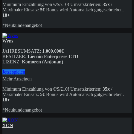
Minimum Einzahlung von €/$/£10! Umsatzkriterien:
35x
/
Maximaler Einsatz:
5€
Bonus wird Automatisch gutgeschrieben.
18+
*Neukundenangebot
Wyns
JAHRESUMSATZ:
1.000.000€
BESITZER:
Liernin Enterprises LTD
LIZENZ:
Komoren (Anjouan)
Jetzt spielen
Mehr Anzeigen
Minimum Einzahlung von €/$/£10! Umsatzkriterien:
35x
/
Maximaler Einsatz:
5€
Bonus wird Automatisch gutgeschrieben.
18+
*Neukundenangebot
XON