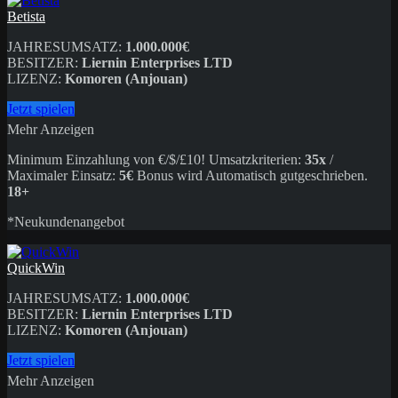
Betista
JAHRESUMSATZ:
1.000.000€
BESITZER:
Liernin Enterprises LTD
LIZENZ:
Komoren (Anjouan)
Jetzt spielen
Mehr Anzeigen
Minimum Einzahlung von €/$/£10! Umsatzkriterien:
35x
/
Maximaler Einsatz:
5€
Bonus wird Automatisch gutgeschrieben.
18+
*Neukundenangebot
QuickWin
JAHRESUMSATZ:
1.000.000€
BESITZER:
Liernin Enterprises LTD
LIZENZ:
Komoren (Anjouan)
Jetzt spielen
Mehr Anzeigen