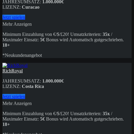
JAHRESUMSATZ:
1.000.000€
LIZENZ:
Curacao
Jetzt spielen
Mehr Anzeigen
Minimum Einzahlung von €/$/£20! Umsatzkriterien:
35x
/
Maximaler Einsatz:
5€
Bonus wird Automatisch gutgeschrieben.
18+
*Neukundenangebot
RichRoyal
JAHRESUMSATZ:
1.000.000€
LIZENZ:
Costa Rica
Jetzt spielen
Mehr Anzeigen
Minimum Einzahlung von €/$/£20! Umsatzkriterien:
35x
/
Maximaler Einsatz:
5€
Bonus wird Automatisch gutgeschrieben.
18+