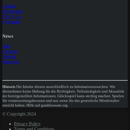
Merkur
Novomatic
Play'n Go
Pragmatic
News
Alle
Casinos
Partner
Ratgeber
Hinweis
Die Inhalte dienen ausschließlich zu Informationszwecken. Wir
übernehmen keine Haftung für die Richtigkeit, Vollständigkeit und Aktualität
der bereitgestellten Informationen. Glücksspiel kann süchtig machen. Spielen
Sie verantwortungsbewusst und nur, wenn Sie das gesetzliche Mindestalter
erreicht haben. Hilfe auf gambleaware.org
© Copyright 2024
Privacy Policy
Terms and Conditions