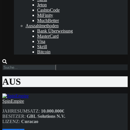
Jeton
CashtoCode
MiFinity
MuchBetter
Auszahlmethoden
Bank Überweisung
MasterCard
Visa
Skrill
Bitcoin
AUS
SpinEmpire
JAHRESUMSATZ:
10.000.000€
BESITZER:
GBL Solutions N.V.
LIZENZ:
Curacao