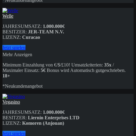
*Neukundenangebot
Welle
JAHRESUMSATZ:
1.000.000€
BESITZER:
JER-TEAM N.V.
LIZENZ:
Curacao
Jetzt spielen
Mehr Anzeigen
Minimum Einzahlung von €/$/£10! Umsatzkriterien:
35x
/
Maximaler Einsatz:
5€
Bonus wird Automatisch gutgeschrieben.
18+
*Neukundenangebot
Vegasino
JAHRESUMSATZ:
1.000.000€
BESITZER:
Liernin Enterprises LTD
LIZENZ:
Komoren (Anjouan)
Jetzt spielen