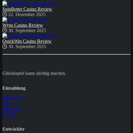
SpinBetter Casino Review
22. Dezember 2025
Wyns Casino Review
30. September 2025
QuickWin Casino Review
30. September 2025
Glücksspiel kann süchtig machen.
Einzahlung
Mastercard
Visa
Apple Pay
Paysafe
Entwickler