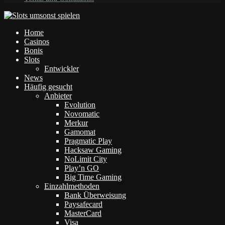
Home
Casinos
Bonis
Slots
Entwickler
News
Häufig gesucht
Anbieter
Evolution
Novomatic
Merkur
Gamomat
Pragmatic Play
Hacksaw Gaming
NoLimit City
Play’n GO
Big Time Gaming
Einzahlmethoden
Bank Überweisung
Paysafecard
MasterCard
Visa