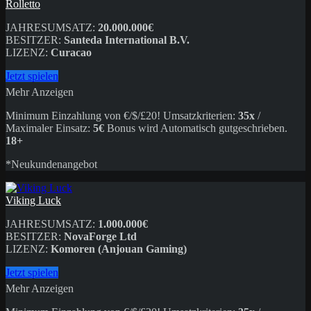
Rolletto
JAHRESUMSATZ:
20.000.000€
BESITZER:
Santeda International B.V.
LIZENZ:
Curacao
Jetzt spielen
Mehr Anzeigen
Minimum Einzahlung von €/$/£20! Umsatzkriterien:
35x
/
Maximaler Einsatz:
5€
Bonus wird Automatisch gutgeschrieben.
18+
*Neukundenangebot
Viking Luck
JAHRESUMSATZ:
1.000.000€
BESITZER:
NovaForge Ltd
LIZENZ:
Komoren (Anjouan Gaming)
Jetzt spielen
Mehr Anzeigen