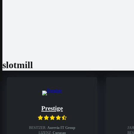
Aus
slotmill
Prestige
BESITZER:
Aurevia IT Group
JA
LIZENZ:
Curacao
BES