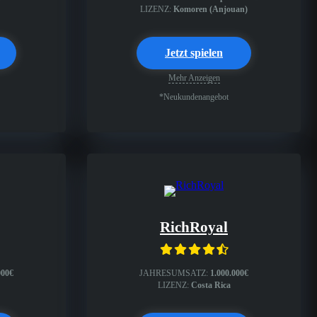
LIZENZ:
Komoren (Anjouan)
Jetzt spielen
Mehr Anzeigen
*Neukundenangebot
RichRoyal
000€
JAHRESUMSATZ:
1.000.000€
LIZENZ:
Costa Rica