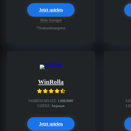
Jetzt spielen
Mehr Anzeigen
*Neukundenangebot
WinRolla
JAHRESUMSATZ:
1.000.000€
JA
LIZENZ:
Anjouan
LI
Jetzt spielen