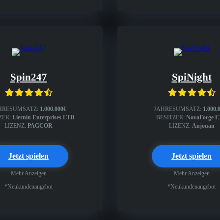
Spin247
SpiNight
HRESUMSATZ:
1.000.000€
JAHRESUMSATZ:
1.000.
ZER:
Liernin Enterprises LTD
BESITZER:
NovaForge 
LIZENZ:
PAGCOR
LIZENZ:
Anjouan
Jetzt spielen
Jetzt spielen
Mehr Anzeigen
Mehr Anzeigen
*Neukundenangebot
*Neukundenangebot