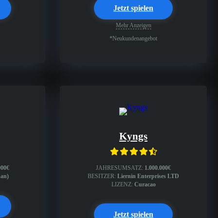
Jetzt spielen
Mehr Anzeigen
*Neukundenangebot
Kyngs
000€
JAHRESUMSATZ:
1.000.000€
an)
BESITZER:
Liernin Enterprises LTD
LIZENZ:
Curacao
Jetzt spielen