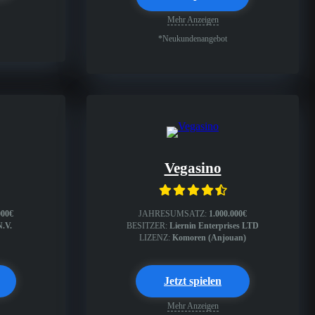
Mehr Anzeigen
*Neukundenangebot
Vegasino
000€
JAHRESUMSATZ:
1.000.000€
.V.
BESITZER:
Liernin Enterprises LTD
LIZENZ:
Komoren (Anjouan)
Jetzt spielen
Mehr Anzeigen