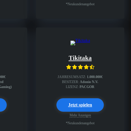
*Neukundenangebot
Tikitaka
000€
JAHRESUMSATZ:
1.000.000€
td
BESITZER:
Adonio N.V.
Gaming)
LIZENZ:
PACGOR
Jetzt spielen
Mehr Anzeigen
*Neukundenangebot