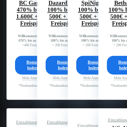
BC Game:
DazardBet:
SpiNight:
Betha
470% bis zu
100% bis zu
100% bis zu
100% b
1.600€ + 400
500€ + 100
500€ + 200
500€ 
Freispiele
Freispiele
Freispiele
Freisp
Willkommensbonus
Willkommensbonus
Willkommensbonus
Willkomme
470% bis zu 1.600€
100% bis zu 500€
100% bis zu 500€
100% bis 
+400 Freispiele
+ 200 Freispiele
+ 200 Freispiele
+ 200 Fre
Bonus
Bonus
Bonus
Bon
holen
holen
holen
hol
Mehr Anzeigen
Mehr Anzeigen
Mehr Anzeigen
Mehr Anz
*Neukundenangebot
*Neukundenangebot
*Neukundenangebot
*Neukunden
Einzahlun
Einzahlungsbonus
Einzahlungsbonus
Einzahlungsbonus