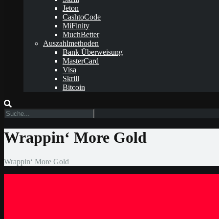
Jeton
CashtoCode
MiFinity
MuchBetter
Auszahlmethoden
Bank Überweisung
MasterCard
Visa
Skrill
Bitcoin
Wrappin‘ More Gold
Wrappin‘ More Gold