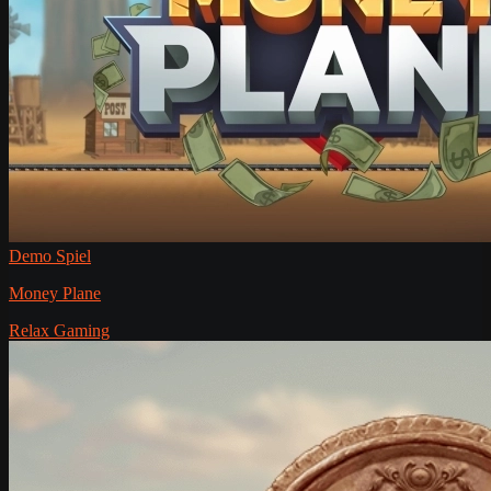
Demo Spiel
Money Plane
Relax Gaming