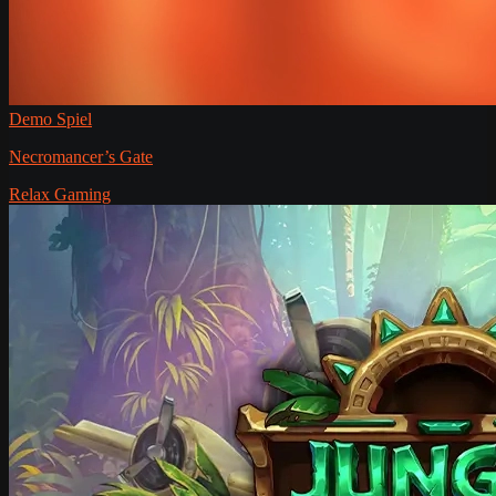
Demo Spiel
Necromancer’s Gate
Relax Gaming