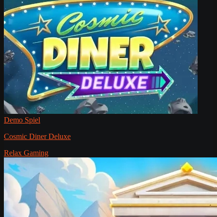
Demo Spiel
Cosmic Diner Deluxe
Relax Gaming