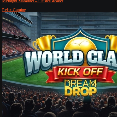
Midnight Marauder – ClusterBreaker
Relax Gaming