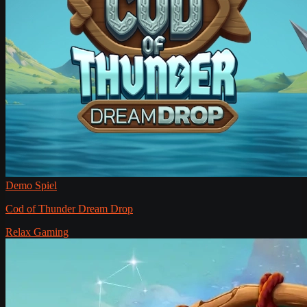
Demo Spiel
Cod of Thunder Dream Drop
Relax Gaming