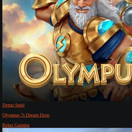
Demo Spiel
Olympus 7s Dream Drop
Relax Gaming