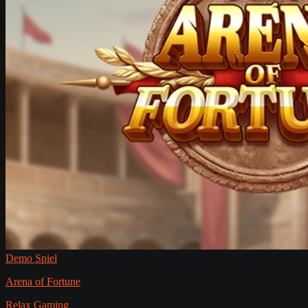
Demo Spiel
Arena of Fortune
Relax Gaming