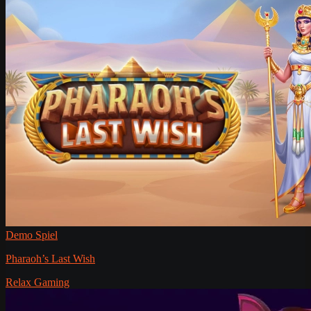
Demo Spiel
Pharaoh’s Last Wish
Relax Gaming