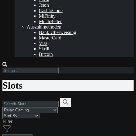
Jeton
CashtoCode
MiFinity
MuchBetter
Auszahlmethoden
Bank Überweisung
MasterCard
Visa
Skrill
Bitcoin
Slots
Filter