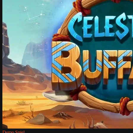
Demo Spiel