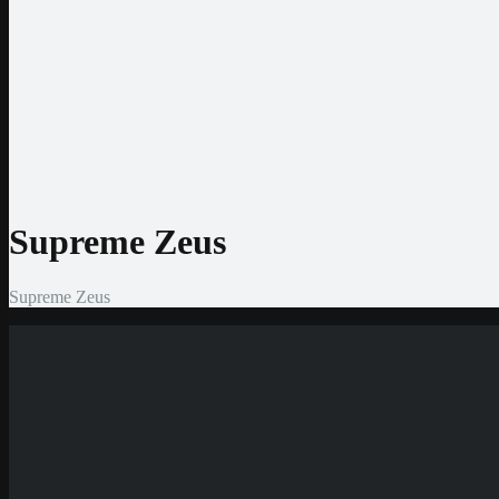
Aus
Supreme Zeus
Supreme Zeus