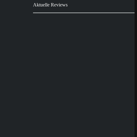
Aktuelle Reviews