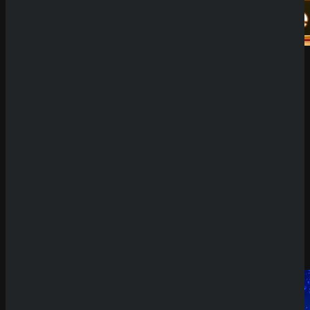
Demo Spiel
Demo Spiel