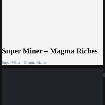
Jeton
CashtoCode
MiFinity
MuchBetter
Auszahlmethoden
Bank Überweisung
MasterCard
Visa
Skrill
Bitcoin
Super Miner – Magma Riches
Super Miner – Magma Riches
Suchen
Neue Casinos