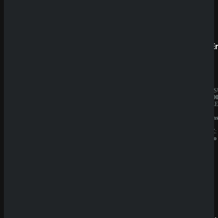
Prestige
SpinE
BESITZER:
JAHRES
Aurevia
10.000.0
IT
BESITZE
Group
GBL
LIZENZ:
Solution
Curacao
N.V.
LIZENZ:
Curacao