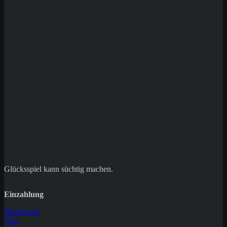
Save my name, email, and website in this
browser for the next time I comment.
Glücksspiel kann süchtig machen.
Einzahlung
Mastercard
Visa