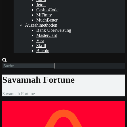
Jeton
CashtoCode
MiFinity
MuchBetter
Auszahlmethoden
Bank Überweisung
MasterCard
Visa
Skrill
Bitcoin
Savannah Fortune
Savannah Fortune