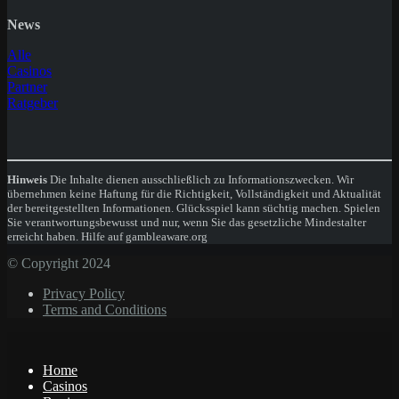
News
Alle
Casinos
Partner
Ratgeber
Hinweis
Die Inhalte dienen ausschließlich zu Informationszwecken. Wir
übernehmen keine Haftung für die Richtigkeit, Vollständigkeit und Aktualität
der bereitgestellten Informationen. Glücksspiel kann süchtig machen. Spielen
Sie verantwortungsbewusst und nur, wenn Sie das gesetzliche Mindestalter
erreicht haben. Hilfe auf gambleaware.org
© Copyright 2024
Privacy Policy
Terms and Conditions
Home
Casinos