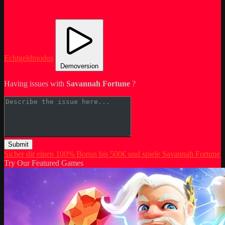
Echtgeldmodus
Demoversion
Having issues with
Savannah Fortune
?
Submit
Sicher dir einen 100% Bonus bis 500€ und spiele Savannah Fortune
Try Our Featured Games