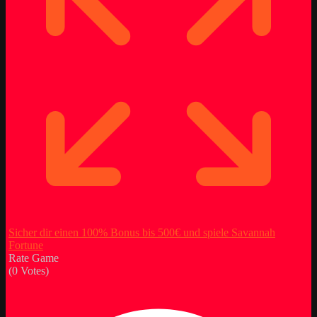
Sicher dir einen 100% Bonus bis 500€ und spiele Savannah
Fortune
Rate Game
(
0
Votes)