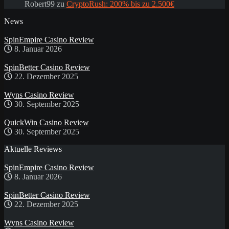
Robert99
zu
CryptoRush: 200% bis zu 2.500€
News
SpinEmpire Casino Review
8. Januar 2026
SpinBetter Casino Review
22. Dezember 2025
Wyns Casino Review
30. September 2025
QuickWin Casino Review
30. September 2025
Aktuelle Reviews
SpinEmpire Casino Review
8. Januar 2026
SpinBetter Casino Review
22. Dezember 2025
Wyns Casino Review