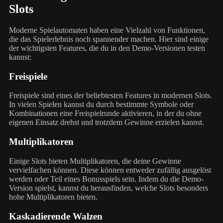
Slots
Moderne Spielautomaten haben eine Vielzahl von Funktionen,
die das Spielerlebnis noch spannender machen. Hier sind einige
der wichtigsten Features, die du in den Demo-Versionen testen
kannst:
Freispiele
Freispiele sind eines der beliebtesten Features in modernen Slots.
In vielen Spielen kannst du durch bestimmte Symbole oder
Kombinationen eine Freispielrunde aktivieren, in der du ohne
eigenen Einsatz drehst und trotzdem Gewinne erzielen kannst.
Multiplikatoren
Einige Slots bieten Multiplikatoren, die deine Gewinne
vervielfachen können. Diese können entweder zufällig ausgelöst
werden oder Teil eines Bonusspiels sein. Indem du die Demo-
Version spielst, kannst du herausfinden, welche Slots besonders
hohe Multiplikatoren bieten.
Kaskadierende Walzen