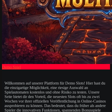
Demo Spiel
Willkommen auf unserer Plattform für Demo Slots! Hier hast du
die einzigartige Möglichkeit, eine riesige Auswahl an
Spielautomaten kostenlos und ohne Risiko zu testen. Unsere
Seite bietet dir den Vorteil, die neuesten Slots oft bis zu zwei
Wochen vor ihrer offiziellen Veröffentlichung in Online-Casinos
ausprobieren zu können. Das bedeutet, dass du früher als andere
Spieler die innovativen Funktionen, spannenden Bonusspiele