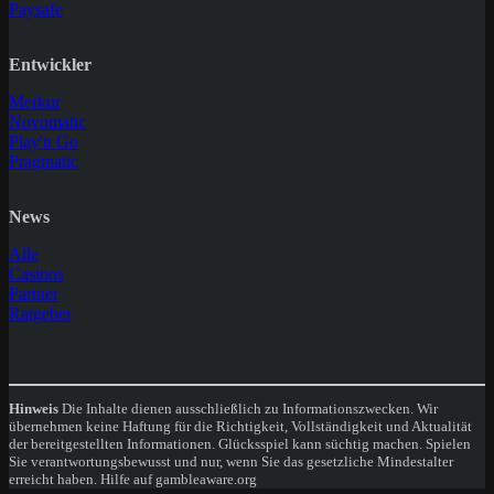
Paysafe
Entwickler
Merkur
Novomatic
Play'n Go
Pragmatic
News
Alle
Casinos
Partner
Ratgeber
Hinweis
Die Inhalte dienen ausschließlich zu Informationszwecken. Wir
übernehmen keine Haftung für die Richtigkeit, Vollständigkeit und Aktualität
der bereitgestellten Informationen. Glücksspiel kann süchtig machen. Spielen
Sie verantwortungsbewusst und nur, wenn Sie das gesetzliche Mindestalter
erreicht haben. Hilfe auf gambleaware.org