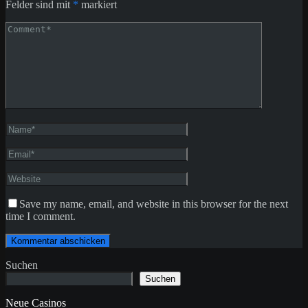
Felder sind mit
*
markiert
Save my name, email, and website in this browser for the next
time I comment.
Suchen
Suchen
Neue Casinos