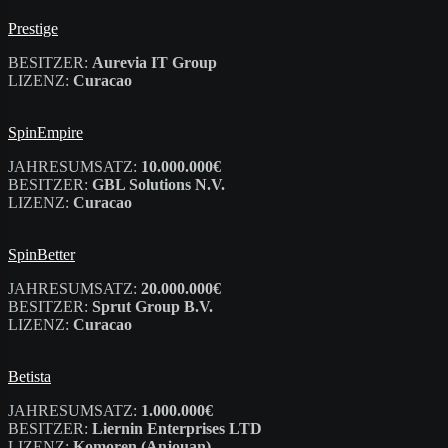
Prestige
BESITZER:
Aurevia IT Group
LIZENZ:
Curacao
SpinEmpire
JAHRESUMSATZ:
10.000.000€
BESITZER:
GBL Solutions N.V.
LIZENZ:
Curacao
SpinBetter
JAHRESUMSATZ:
20.000.000€
BESITZER:
Sprut Group B.V.
LIZENZ:
Curacao
Betista
JAHRESUMSATZ:
1.000.000€
BESITZER:
Liernin Enterprises LTD
LIZENZ:
Komoren (Anjouan)