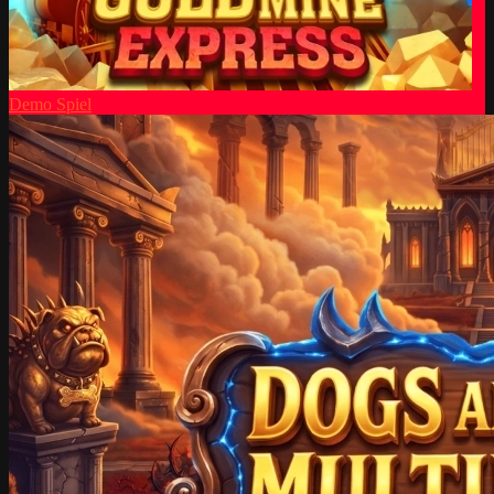
Demo Spiel