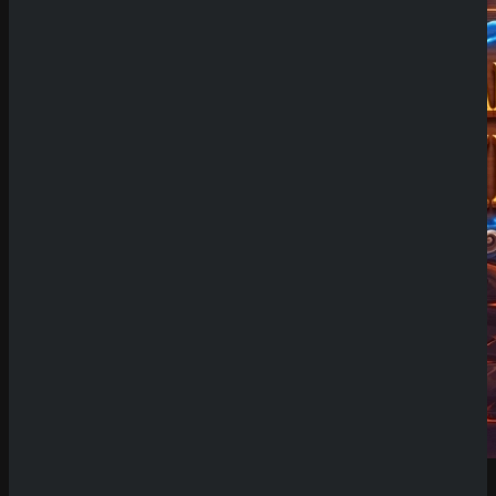
Demo Spiel