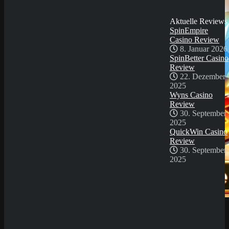
30. September
2025
Aktuelle Reviews
SpinEmpire
Casino Review
8. Januar 2026
SpinBetter Casino
Review
22. Dezember
2025
Wyns Casino
Review
30. September
2025
QuickWin Casino
Review
30. September
2025
Demo Spiel