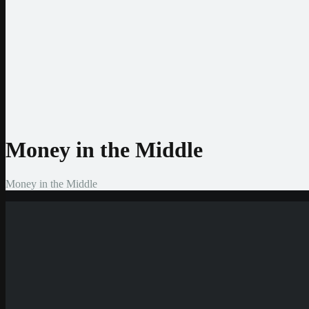
Aus
Money in the Middle
Money in the Middle