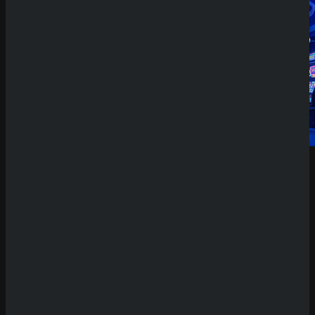
Demo Spiel
Willkommen auf unserer Plattform für Demo
Slots! Hier hast du die einzigartige Möglichkeit,
eine riesige Auswahl an Spielautomaten
kostenlos und ohne Risiko zu testen. Unsere
Seite bietet dir den Vorteil, die neuesten Slots
oft bis zu zwei Wochen vor ihrer offiziellen
Veröffentlichung in Online-Casinos
ausprobieren zu können. Das bedeutet, dass du
früher als andere Spieler die innovativen
Funktionen, spannenden Bonusspiele und