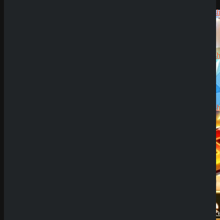
Jens
zu
Try Our Featured Games
CryptoRush
200% bis
zu 2.500€
Silizi
zu
CryptoRush
200% bis
zu 2.500€
Robert99
zu
CryptoRush
200% bis
zu 2.500€
News
SpinEmpire Casino
Review
8. Januar 2026
SpinBetter Casino
Review
22. Dezember
2025
Wyns Casino Revie