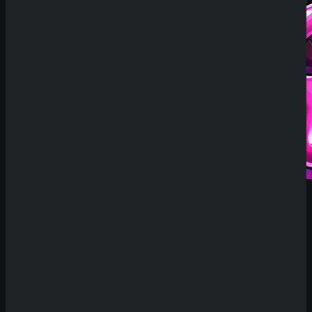
Demo Spiel
Willkommen auf unserer Plattform für Demo
Slots! Hier hast du die einzigartige Möglichkeit,
eine riesige Auswahl an Spielautomaten
kostenlos und ohne Risiko zu testen. Unsere
Seite bietet dir den Vorteil, die neuesten Slots
oft bis zu zwei Wochen vor ihrer offiziellen
Veröffentlichung in Online-Casinos