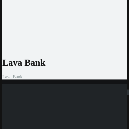
Jeton
CashtoCode
MiFinity
MuchBetter
Auszahlmethoden
Bank Überweisung
MasterCard
Visa
Skrill
Bitcoin
Lava Bank
Lava Bank
Suchen
Neue Casinos