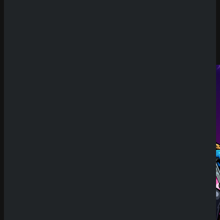
Demo Spiel