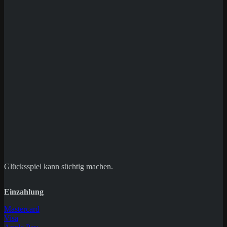
Save my name, email, and website in this
browser for the next time I comment.
Glücksspiel kann süchtig machen.
Einzahlung
Mastercard
Visa