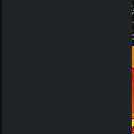
JAHRESUMSATZ:
JAHRES
1.000.000€
1.000.00
BESITZER:
BESITZE
Liernin
Liernin
Enterprises
Enterpri
LTD
LTD
LIZENZ:
LIZENZ:
Komoren
Komore
(Anjouan)
(Anjoua
Neueste
Beiträge
SpinEmpir
e Casino
Review
SpinBetter
Casino
Review
Wyns
Casino