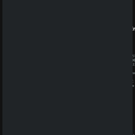
Prestige
SpinE
BESITZER:
JAHRES
Aurevia
10.000.0
IT
BESITZE
Group
GBL
LIZENZ:
Solution
Curacao
N.V.
LIZENZ:
Curacao