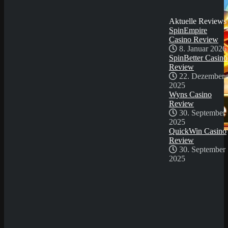
30. September
2025
Aktuelle Reviews
SpinEmpire
Casino Review
8. Januar 2026
SpinBetter Casino
Review
22. Dezember
2025
Wyns Casino
Review
30. September
2025
QuickWin Casino
Demo Spiel
Review
30. September
2025