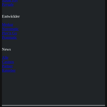
Apple Pay
Paysafe
Entwickler
Merkur
Novomatic
Play'n Go
Pragmatic
News
Alle
Casinos
Partner
Ratgeber