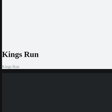
Aus
Kings Run
Kings Run