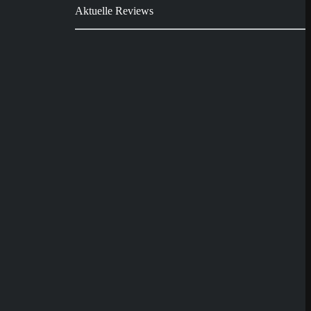
Aktuelle Reviews