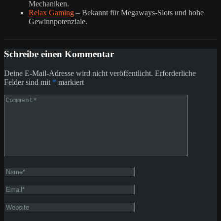
Mechaniken.
Relax Gaming
– Bekannt für Megaways-Slots und hohe
Gewinnpotenziale.
Schreibe einen Kommentar
Deine E-Mail-Adresse wird nicht veröffentlicht.
Erforderliche
Felder sind mit
*
markiert