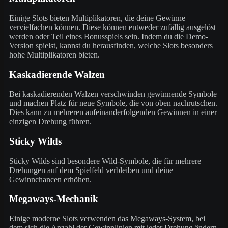
Einige Slots bieten Multiplikatoren, die deine Gewinne
vervielfachen können. Diese können entweder zufällig ausgelöst
werden oder Teil eines Bonusspiels sein. Indem du die Demo-
Version spielst, kannst du herausfinden, welche Slots besonders
hohe Multiplikatoren bieten.
Kaskadierende Walzen
Bei kaskadierenden Walzen verschwinden gewinnende Symbole
und machen Platz für neue Symbole, die von oben nachrutschen.
Dies kann zu mehreren aufeinanderfolgenden Gewinnen in einer
einzigen Drehung führen.
Sticky Wilds
Sticky Wilds sind besondere Wild-Symbole, die für mehrere
Drehungen auf dem Spielfeld verbleiben und deine
Gewinnchancen erhöhen.
Megaways-Mechanik
Einige moderne Slots verwenden das Megaways-System, bei
dem sich die Anzahl der Gewinnlinien mit jeder Drehung ändern