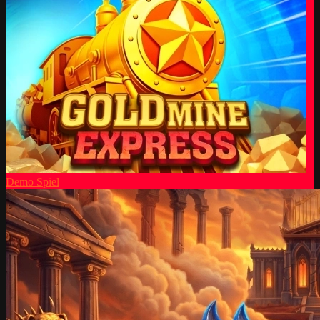
Demo Spiel