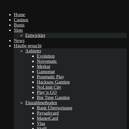
Home
Casinos
Bonis
Slots
Entwickler
News
Häufig gesucht
Anbieter
Evolution
Novomatic
Merkur
Gamomat
Pragmatic Play
Hacksaw Gaming
NoLimit City
Play’n GO
Big Time Gaming
Einzahlmethoden
Bank Überweisung
Paysafecard
MasterCard
Visa
Skrill