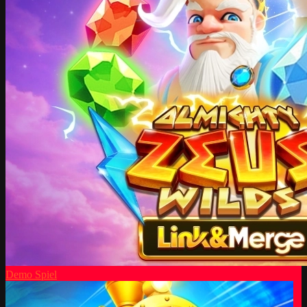
Demo Spiel