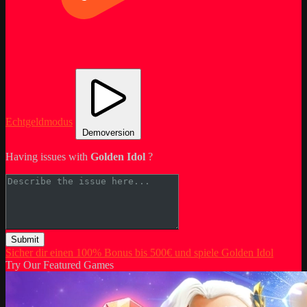
Echtgeldmodus
Demoversion
Having issues with
Golden Idol
?
Submit
Sicher dir einen 100% Bonus bis 500€ und spiele Golden Idol
Try Our Featured Games