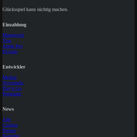
Glücksspiel kann süchtig machen.
Einzahlung
Mastercard
Visa
Apple Pay
Paysafe
Entwickler
Merkur
Novomatic
Play'n Go
Pragmatic
News
Alle
Casinos
Partner
Ratgeber