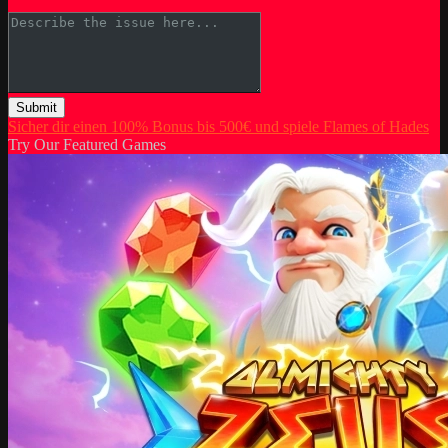
Submit
Sicher dir einen 100% Bonus bis 500€ und spiele Flames of Hades
Try Our Featured Games