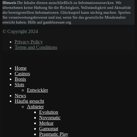
Hinweis
Die Inhalte dienen ausschließlich zu Informationszwecken. Wir
übernehmen keine Haftung für die Richtigkeit, Vollständigkeit und Aktualität
der bereitgestellten Informationen. Glücksspiel kann süchtig machen. Spielen
Sie verantwortungsbewusst und nur, wenn Sie das gesetzliche Mindestalter
erreicht haben. Hilfe auf gambleaware.org
© Copyright 2024
Privacy Policy
Terms and Conditions
Home
Casinos
Bonis
Slots
Entwickler
News
Häufig gesucht
Anbieter
Evolution
Novomatic
Merkur
Gamomat
Pragmatic Play