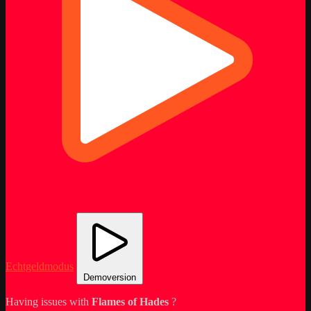
Echtgeldmodus
Demoversion
Having issues with
Flames of Hades
?