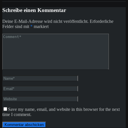
Schreibe einen Kommentar
Deine E-Mail-Adresse wird nicht veröffentlicht.
Erforderliche
Felder sind mit
*
markiert
Save my name, email, and website in this browser for the next
time I comment.