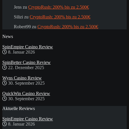
Jens
zu
CryptoRush: 200% bis zu 2.500€
Silizi
zu
CryptoRush: 200% bis zu 2.500€
Robert99
zu
CryptoRush: 200% bis zu 2.500€
News
SpinEmpire Casino Review
8. Januar 2026
SpinBetter Casino Review
22. Dezember 2025
Wyns Casino Review
30. September 2025
QuickWin Casino Review
30. September 2025
Aktuelle Reviews
SpinEmpire Casino Review
8. Januar 2026