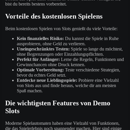
bist du bereits bestens vorbereitet.
Vorteile des kostenlosen Spielens
Beim kostenlosen Spielen von Slots genießt du viele Vorteile:
Kein finanzielles Risiko:
Du kannst die Spiele in Ruhe
ausprobieren, ohne Geld zu verlieren.
Uneingeschränktes Testen:
Spiele so lange du möchtest,
ohne Begrenzungen oder Einzahlungspflichten.
Perfekt für Anfänger:
Lerne die Regeln, Funktionen und
Gewinnchancen ohne Druck kennen.
Optimale Vorbereitung:
Teste verschiedene Strategien,
bevor du echtes Geld setzt.
Entdecke neue Lieblingsspiele:
Probiere eine Vielzahl
von Slots aus und finde heraus, welche dir am meisten
Spaß machen.
Die wichtigsten Features von Demo
Slots
Moderne Spielautomaten haben eine Vielzahl von Funktionen,
die das Spielerlebnis noch spannender machen. Hier sind einige