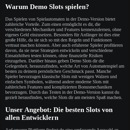
Warum Demo Slots spielen?
Das Spielen von Spielautomaten in der Demo-Version bietet
zahlreiche Vorteile. Zum einen ermöglicht es dir, die
verschiedenen Mechaniken und Features kennenzulernen, ohne
eigenes Geld einzusetzen. Besonders für Anfänger ist dies eine
große Hilfe, da sie sich so mit den Regeln und Funktionen
vertraut machen können. Aber auch erfahrene Spieler profitieren
davon, da sie neue Strategien entwickeln und verschiedene
Einsatzhöhen testen können, ohne finanzielle Risiken
einzugehen. Darüber hinaus geben Demo Slots dir die
Gelegenheit, herauszufinden, welche Art von Automatenspiel am
besten zu deinem persönlichen Geschmack passt. Manche
Spieler bevorzugen klassische Slots mit wenigen Walzen und
einfachen Symbolen, während andere moderne Slots mit
zahlreichen Features und komplizierten Bonusmechaniken
bevorzugen. Durch das Testen in der Demo-Version kannst du
gezielt herausfinden, welche Slots dir am meisten Spaß machen.
Unser Angebot: Die besten Slots von
allen Entwicklern
Auf unserer Plattform findest du eine umfassende Auswahl an