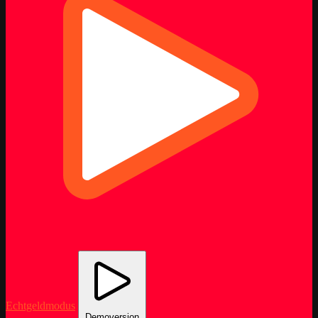
Echtgeldmodus
Demoversion