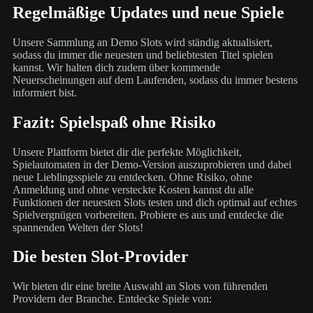
Regelmäßige Updates und neue Spiele
Unsere Sammlung an Demo Slots wird ständig aktualisiert,
sodass du immer die neuesten und beliebtesten Titel spielen
kannst. Wir halten dich zudem über kommende
Neuerscheinungen auf dem Laufenden, sodass du immer bestens
informiert bist.
Fazit: Spielspaß ohne Risiko
Unsere Plattform bietet dir die perfekte Möglichkeit,
Spielautomaten in der Demo-Version auszuprobieren und dabei
neue Lieblingsspiele zu entdecken. Ohne Risiko, ohne
Anmeldung und ohne versteckte Kosten kannst du alle
Funktionen der neuesten Slots testen und dich optimal auf echtes
Spielvergnügen vorbereiten. Probiere es aus und entdecke die
spannenden Welten der Slots!
Die besten Slot-Provider
Wir bieten dir eine breite Auswahl an Slots von führenden
Providern der Branche. Entdecke Spiele von: