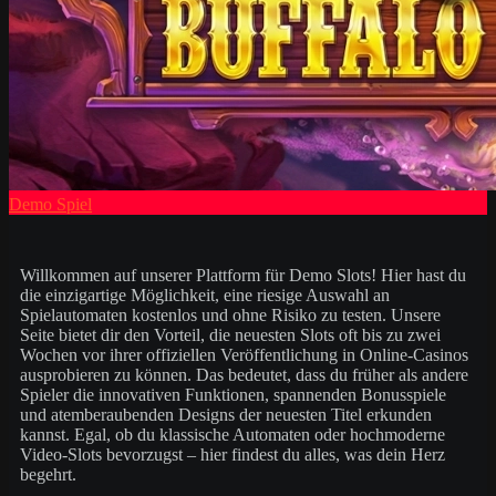
Demo Spiel
Willkommen auf unserer Plattform für Demo Slots! Hier hast du
die einzigartige Möglichkeit, eine riesige Auswahl an
Spielautomaten kostenlos und ohne Risiko zu testen. Unsere
Seite bietet dir den Vorteil, die neuesten Slots oft bis zu zwei
Wochen vor ihrer offiziellen Veröffentlichung in Online-Casinos
ausprobieren zu können. Das bedeutet, dass du früher als andere
Spieler die innovativen Funktionen, spannenden Bonusspiele
und atemberaubenden Designs der neuesten Titel erkunden
kannst. Egal, ob du klassische Automaten oder hochmoderne
Video-Slots bevorzugst – hier findest du alles, was dein Herz
begehrt.