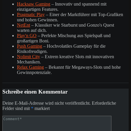
Hacksaw Gaming
– Innovativ und spannend mit
einzigartigen Features.
Pragmatic Play
– Einer der Marktführer mit Top-Grafiken
und hohen Gewinnen.
NetEnt
– Klassiker wie Starburst und Gonzo's Quest
warten auf dich.
Play'n GO
– Perfekte Mischung aus Spielspaß und
großartigen Boni.
Push Gaming
– Hochvolatiles Gameplay für die
Risikofreudigen.
Nolimit City
– Extrem kreative Slots mit innovativen
Mechaniken.
Relax Gaming
– Bekannt für Megaways-Slots und hohe
Gewinnpotenziale.
Schreibe einen Kommentar
Deine E-Mail-Adresse wird nicht veröffentlicht.
Erforderliche
Felder sind mit
*
markiert