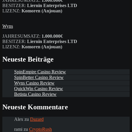
JAHRESUMSATZ:
1.000.000€
BESITZER:
Liernin Enterprises LTD
LIZENZ:
Komoren (Anjouan)
Wyns
JAHRESUMSATZ:
1.000.000€
BESITZER:
Liernin Enterprises LTD
LIZENZ:
Komoren (Anjouan)
Neueste Beiträge
SpinEmpire Casino Review
SpinBetter Casino Review
Wyns Casino Review
QuickWin Casino Review
Betista Casino Review
Neueste Kommentare
Alex
zu
Dazard
rami
zu
CryptoRush