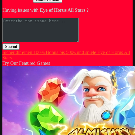
Having issues with
Eye of Horus All Stars
?
Submit
Sicher dir einen 100% Bonus bis 500€ und spiele Eye of Horus All
Stars
Try Our Featured Games