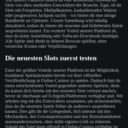
Slots von allen namhaften Entwicklern der Branche. Egal, ob du
Slots mit Freispielen, Multiplikatoren, kaskadierenden Walzen
oder progressiven Jackpots suchst – wir bieten dir eine riesige
Bandbreite an Optionen. Unsere Sammlung wird ständig
aktualisiert, sodass du immer die neuesten und beliebtesten Spiele
ausprobieren kannst. Ein weiterer Vorteil unserer Plattform ist,
dass du keine Anmeldung oder Software-Downloads benötigst.
Alle Spiele sind direkt in deinem Browser spielbar, ohne
versteckte Kosten oder Verpflichtungen.
Die neuesten Slots zuerst testen
Einer der größten Vorteile unserer Plattform ist die Möglichkeit,
brandneue Spielautomaten bereits vor ihrer offiziellen
Veröffentlichung in Online-Casinos zu spielen. Dadurch hast du
einen entscheidenden Vorteil gegenüber anderen Spielern, denn
du kannst dich bereits mit den neuesten Slots vertraut machen,
bevor sie überhaupt auf Echtgeld-Plattformen verfügbar sind. Wir
arbeiten eng mit den Entwicklern zusammen, um sicherzustellen,
dass du die neuesten Spiele früher als anderswo ausprobieren
kannst. Dies gibt dir die Gelegenheit, dich intensiv mit den
Mechaniken, den Gewinnpotenzialen und den Bonusfunktionen
auseinanderzusetzen, ohne dafür eigenes Geld zu riskieren.
Sobald das Spiel dann offiziell in Online-Casinos verfügbar ist,