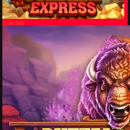
Demo Spiel