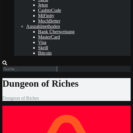
Jeton
CashtoCode
MiFinity
MuchBetter
Auszahlmethoden
Bank Überweisung
MasterCard
Visa
Skrill
Bitcoin
Dungeon of Riches
Dungeon of Riches