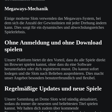
Megaways-Mechanik
Einige moderne Slots verwenden das Megaways-System, bei
dem sich die Anzahl der Gewinnlinien mit jeder Drehung ändern
kann. Dies sorgt für ein dynamisches und abwechslungsreiches
Spielerlebnis.
Ohne Anmeldung und ohne Download
spielen
Unsere Plattform bietet dir den Vorteil, dass du alle Spiele direkt
im Browser spielen kannst, ohne dass du eine Software
herunterladen oder dich registrieren musst. Du kannst sofort
loslegen und die Slots nach Belieben ausprobieren. Dies macht
unser Angebot besonders benutzerfreundlich und flexibel.
Regelmäßige Updates und neue Spiele
Unsere Sammlung an Demo Slots wird ständig aktualisiert,
sodass du immer die neuesten und beliebtesten Titel spielen
kannst. Wir halten dich zudem über kommende