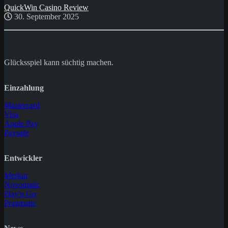
QuickWin Casino Review
30. September 2025
Glücksspiel kann süchtig machen.
Einzahlung
Mastercard
Visa
Apple Pay
Paysafe
Entwickler
Merkur
Novomatic
Play'n Go
Pragmatic