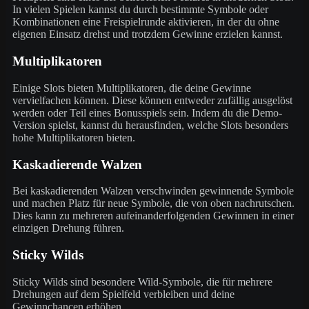
In vielen Spielen kannst du durch bestimmte Symbole oder
Kombinationen eine Freispielrunde aktivieren, in der du ohne
eigenen Einsatz drehst und trotzdem Gewinne erzielen kannst.
Multiplikatoren
Einige Slots bieten Multiplikatoren, die deine Gewinne
vervielfachen können. Diese können entweder zufällig ausgelöst
werden oder Teil eines Bonusspiels sein. Indem du die Demo-
Version spielst, kannst du herausfinden, welche Slots besonders
hohe Multiplikatoren bieten.
Kaskadierende Walzen
Bei kaskadierenden Walzen verschwinden gewinnende Symbole
und machen Platz für neue Symbole, die von oben nachrutschen.
Dies kann zu mehreren aufeinanderfolgenden Gewinnen in einer
einzigen Drehung führen.
Sticky Wilds
Sticky Wilds sind besondere Wild-Symbole, die für mehrere
Drehungen auf dem Spielfeld verbleiben und deine
Gewinnchancen erhöhen.