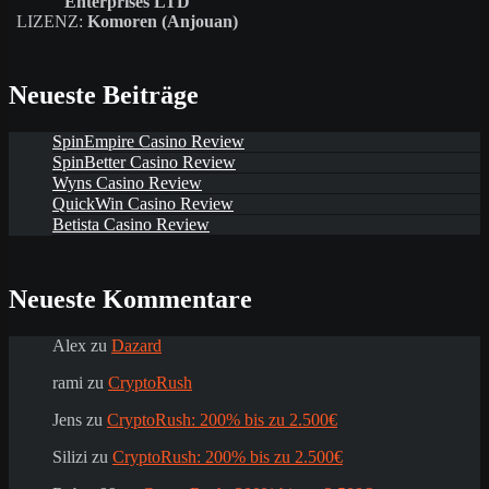
Enterprises LTD
LIZENZ:
Komoren (Anjouan)
Neueste Beiträge
SpinEmpire Casino Review
SpinBetter Casino Review
Wyns Casino Review
QuickWin Casino Review
Betista Casino Review
Neueste Kommentare
Alex
zu
Dazard
rami
zu
CryptoRush
Jens
zu
CryptoRush: 200% bis zu 2.500€
Silizi
zu
CryptoRush: 200% bis zu 2.500€