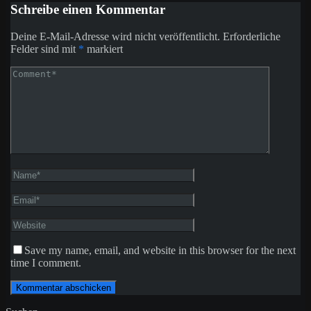
Schreibe einen Kommentar
Deine E-Mail-Adresse wird nicht veröffentlicht.
Erforderliche
Felder sind mit
*
markiert
Save my name, email, and website in this browser for the next
time I comment.