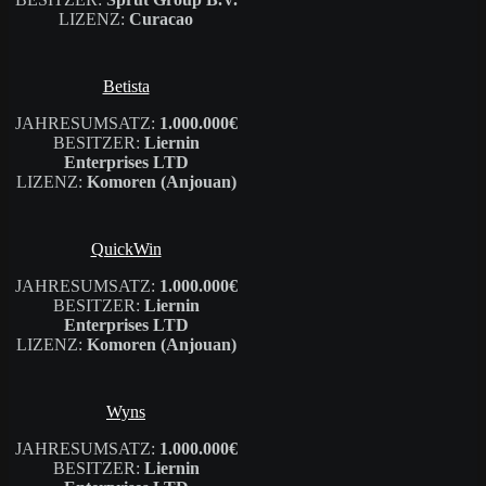
LIZENZ:
Curacao
Betista
JAHRESUMSATZ:
1.000.000€
BESITZER:
Liernin
Enterprises LTD
LIZENZ:
Komoren (Anjouan)
QuickWin
JAHRESUMSATZ:
1.000.000€
BESITZER:
Liernin
Enterprises LTD
LIZENZ:
Komoren (Anjouan)
Wyns
JAHRESUMSATZ:
1.000.000€
BESITZER:
Liernin