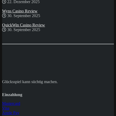
22. Dezember 2025
Wyns Casino Review
30. September 2025
QuickWin Casino Review
30. September 2025
Glücksspiel kann süchtig machen.
Einzahlung
Mastercard
Visa
Apple Pay