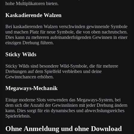
hohe Multiplikatoren bieten.
Kaskadierende Walzen
Bei kaskadierenden Walzen verschwinden gewinnende Symbole
und machen Platz für neue Symbole, die von oben nachrutschen.
Dies kann zu mehreren aufeinanderfolgenden Gewinnen in einer
einzigen Drehung führen.
Sticky Wilds
Sticky Wilds sind besondere Wild-Symbole, die für mehrere
Drehungen auf dem Spielfeld verbleiben und deine
Gewinnchancen erhöhen.
Megaways-Mechanik
Einige moderne Slots verwenden das Megaways-System, bei
dem sich die Anzahl der Gewinnlinien mit jeder Drehung ändern
kann. Dies sorgt für ein dynamisches und abwechslungsreiches
Spielerlebnis.
Ohne Anmeldung und ohne Download