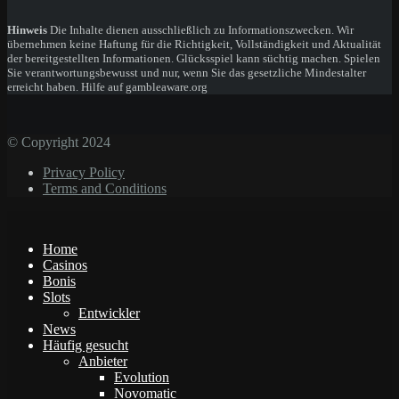
Hinweis
Die Inhalte dienen ausschließlich zu Informationszwecken. Wir
übernehmen keine Haftung für die Richtigkeit, Vollständigkeit und Aktualität
der bereitgestellten Informationen. Glücksspiel kann süchtig machen. Spielen
Sie verantwortungsbewusst und nur, wenn Sie das gesetzliche Mindestalter
erreicht haben. Hilfe auf gambleaware.org
© Copyright 2024
Privacy Policy
Terms and Conditions
Home
Casinos
Bonis
Slots
Entwickler
News
Häufig gesucht
Anbieter
Evolution
Novomatic