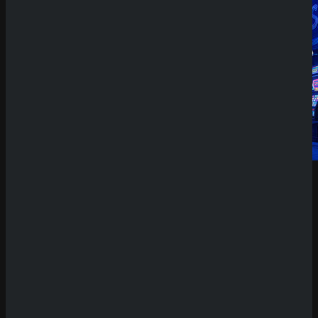
Demo Spiel
Willkommen auf unserer Plattform für Demo
Slots! Hier hast du die einzigartige Möglichkeit,
eine riesige Auswahl an Spielautomaten
kostenlos und ohne Risiko zu testen. Unsere
Seite bietet dir den Vorteil, die neuesten Slots
oft bis zu zwei Wochen vor ihrer offiziellen
Veröffentlichung in Online-Casinos
ausprobieren zu können. Das bedeutet, dass du
früher als andere Spieler die innovativen