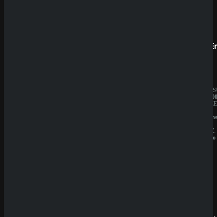
Prestige
SpinE
BESITZER:
JAHRES
Aurevia
10.000.0
IT
BESITZE
Group
GBL
LIZENZ:
Solution
Curacao
N.V.
LIZENZ:
Curacao