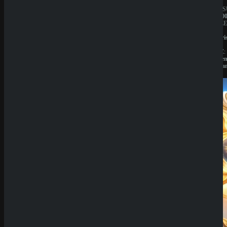
JAHRESUMSATZ:
JAHRES
1.000.000€
1.000.00
BESITZER:
BESITZE
Liernin
Liernin
Enterprises
Enterpri
LTD
LTD
LIZENZ:
LIZENZ:
Komoren
Komore
(Anjouan)
(Anjoua
Neueste
Beiträge
SpinEmpir
e Casino
Review
SpinBetter
Casino
Review
Wyns
Casino