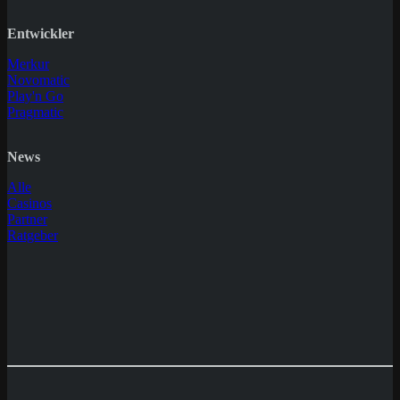
Entwickler
Merkur
Novomatic
Play'n Go
Pragmatic
News
Alle
Casinos
Partner
Ratgeber