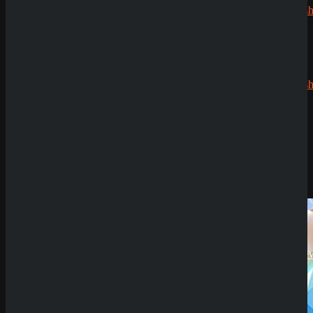
CryptoRush
200% bis
Echtgeldmodus
zu 2.500€
Demoversion
Robert99
Having issues with
Bonus Bullets
?
zu
CryptoRush
200% bis
zu 2.500€
News
Submit
SpinEmpire Casino
Sicher dir einen 100% Bonus bis 500€ und spiele
Review
Bonus Bullets
8. Januar 2026
Try Our Featured Games
SpinBetter Casino
Review
22. Dezember
2025
Wyns Casino Revie
30. September
2025
QuickWin Casino
Review