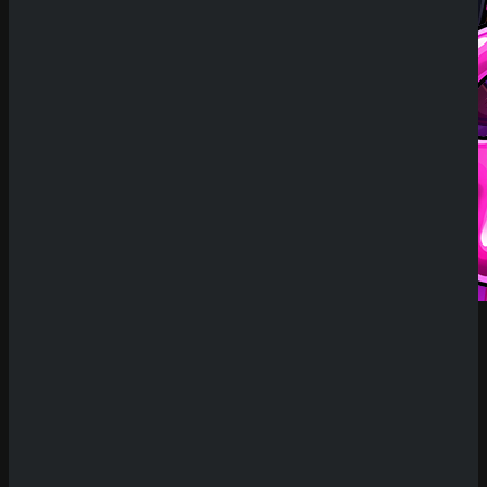
Demo Spiel
Willkommen auf unserer Plattform für Demo
Slots! Hier hast du die einzigartige Möglichkeit,
eine riesige Auswahl an Spielautomaten
kostenlos und ohne Risiko zu testen. Unsere
Seite bietet dir den Vorteil, die neuesten Slots
oft bis zu zwei Wochen vor ihrer offiziellen