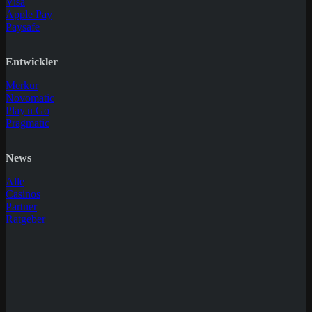
Visa
Apple Pay
Paysafe
Entwickler
Merkur
Novomatic
Play'n Go
Pragmatic
News
Alle
Casinos
Partner
Ratgeber