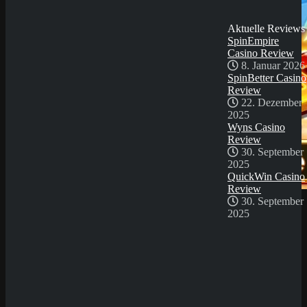
30. September
2025
Aktuelle Reviews
SpinEmpire
Casino Review
8. Januar 2026
SpinBetter Casino
Review
22. Dezember
2025
Wyns Casino
Review
30. September
2025
QuickWin Casino
Review
Demo Spiel
30. September
2025