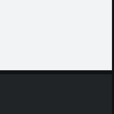
Suchen
Suchen
Neue Casinos
Prestige