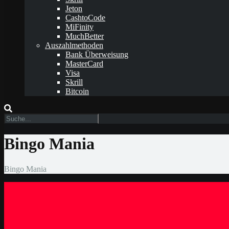
Jeton
CashtoCode
MiFinity
MuchBetter
Auszahlmethoden
Bank Überweisung
MasterCard
Visa
Skrill
Bitcoin
Bingo Mania
Bingo Mania