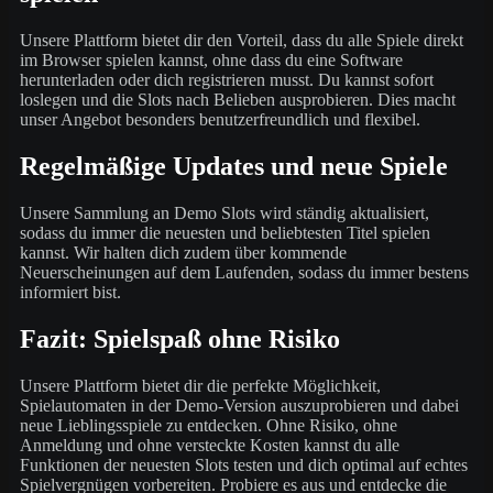
Unsere Plattform bietet dir den Vorteil, dass du alle Spiele direkt
im Browser spielen kannst, ohne dass du eine Software
herunterladen oder dich registrieren musst. Du kannst sofort
loslegen und die Slots nach Belieben ausprobieren. Dies macht
unser Angebot besonders benutzerfreundlich und flexibel.
Regelmäßige Updates und neue Spiele
Unsere Sammlung an Demo Slots wird ständig aktualisiert,
sodass du immer die neuesten und beliebtesten Titel spielen
kannst. Wir halten dich zudem über kommende
Neuerscheinungen auf dem Laufenden, sodass du immer bestens
informiert bist.
Fazit: Spielspaß ohne Risiko
Unsere Plattform bietet dir die perfekte Möglichkeit,
Spielautomaten in der Demo-Version auszuprobieren und dabei
neue Lieblingsspiele zu entdecken. Ohne Risiko, ohne
Anmeldung und ohne versteckte Kosten kannst du alle
Funktionen der neuesten Slots testen und dich optimal auf echtes
Spielvergnügen vorbereiten. Probiere es aus und entdecke die