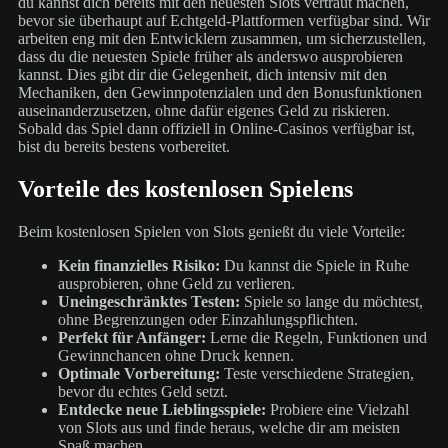
du kannst dich bereits mit den neuesten Slots vertraut machen,
bevor sie überhaupt auf Echtgeld-Plattformen verfügbar sind. Wir
arbeiten eng mit den Entwicklern zusammen, um sicherzustellen,
dass du die neuesten Spiele früher als anderswo ausprobieren
kannst. Dies gibt dir die Gelegenheit, dich intensiv mit den
Mechaniken, den Gewinnpotenzialen und den Bonusfunktionen
auseinanderzusetzen, ohne dafür eigenes Geld zu riskieren.
Sobald das Spiel dann offiziell in Online-Casinos verfügbar ist,
bist du bereits bestens vorbereitet.
Vorteile des kostenlosen Spielens
Beim kostenlosen Spielen von Slots genießt du viele Vorteile:
Kein finanzielles Risiko:
Du kannst die Spiele in Ruhe
ausprobieren, ohne Geld zu verlieren.
Uneingeschränktes Testen:
Spiele so lange du möchtest,
ohne Begrenzungen oder Einzahlungspflichten.
Perfekt für Anfänger:
Lerne die Regeln, Funktionen und
Gewinnchancen ohne Druck kennen.
Optimale Vorbereitung:
Teste verschiedene Strategien,
bevor du echtes Geld setzt.
Entdecke neue Lieblingsspiele:
Probiere eine Vielzahl
von Slots aus und finde heraus, welche dir am meisten
Spaß machen.