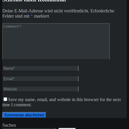
Deine E-Mail-Adresse wird nicht veröffentlicht.
Erforderliche
Felder sind mit
*
markiert
Save my name, email, and website in this browser for the next
time I comment.
Suchen