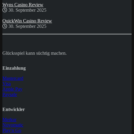
Wyns Casino Review
30. September 2025
QuickWin Casino Review
30. September 2025
Glücksspiel kann süchtig machen.
Einzahlung
Mastercard
Visa
Apple Pay
Paysafe
Entwickler
Merkur
Novomatic
Play'n Go