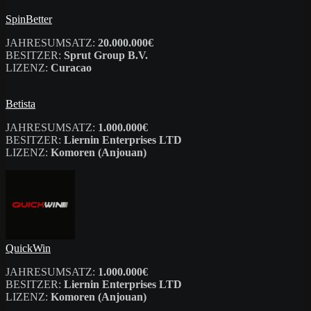
SpinBetter
JAHRESUMSATZ:
20.000.000€
BESITZER:
Sprut Group B.V.
LIZENZ:
Curacao
Betista
JAHRESUMSATZ:
1.000.000€
BESITZER:
Liernin Enterprises LTD
LIZENZ:
Komoren (Anjouan)
QuickWin
JAHRESUMSATZ:
1.000.000€
BESITZER:
Liernin Enterprises LTD
LIZENZ:
Komoren (Anjouan)