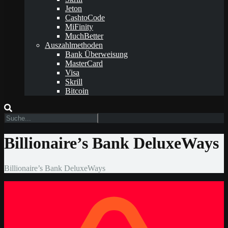
Jeton
CashtoCode
MiFinity
MuchBetter
Auszahlmethoden
Bank Überweisung
MasterCard
Visa
Skrill
Bitcoin
Billionaire’s Bank DeluxeWays
Billionaire’s Bank DeluxeWays