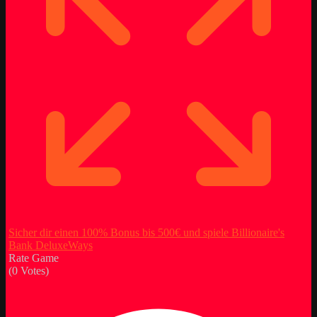
Sicher dir einen 100% Bonus bis 500€ und spiele Billionaire's
Bank DeluxeWays
Rate Game
(
0
Votes)