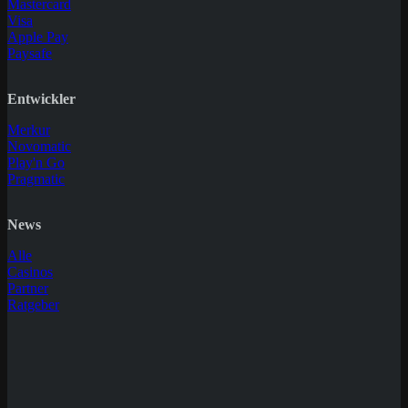
Mastercard
Visa
Apple Pay
Paysafe
Entwickler
Merkur
Novomatic
Play'n Go
Pragmatic
News
Alle
Casinos
Partner
Ratgeber