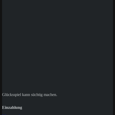
Save my name, email, and website in this
browser for the next time I comment.
Glücksspiel kann süchtig machen.
Einzahlung