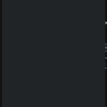
Prestige
SpinE
BESITZER:
JAHRES
Aurevia
10.000.0
IT
BESITZE
Group
GBL
LIZENZ:
Solution
Curacao
N.V.
LIZENZ:
Curacao