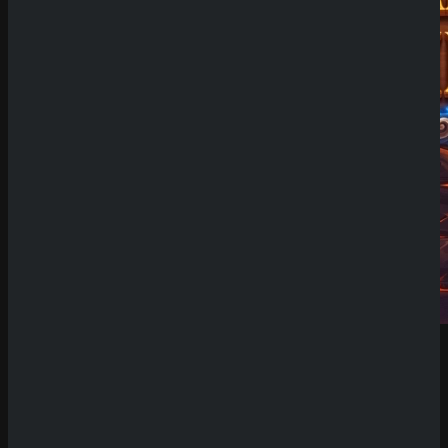
Demo Spiel
Willkommen auf unserer Plattform für Demo
Slots! Hier hast du die einzigartige Möglichkeit,
eine riesige Auswahl an Spielautomaten