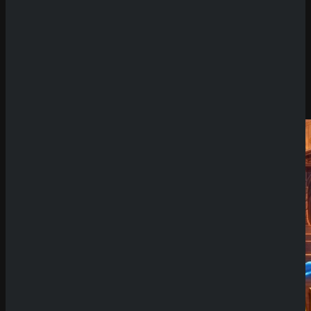
Demo Spiel