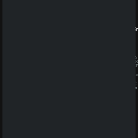
Prestige
SpinE
BESITZER:
JAHRES
Aurevia
10.000.0
IT
BESITZE
Group
GBL
LIZENZ:
Solution
Curacao
N.V.
LIZENZ:
Curacao