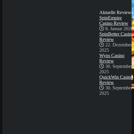
30. September
2025
Aktuelle Reviews
SpinEmpire
Casino Review
8. Januar 2026
SpinBetter Casino
Review
22. Dezember
2025
Wyns Casino
Review
30. September
2025
QuickWin Casino
Review
30. September
Demo Spiel
2025