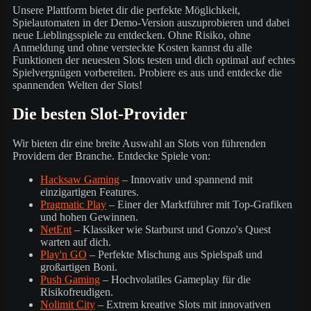
Unsere Plattform bietet dir die perfekte Möglichkeit,
Spielautomaten in der Demo-Version auszuprobieren und dabei
neue Lieblingsspiele zu entdecken. Ohne Risiko, ohne
Anmeldung und ohne versteckte Kosten kannst du alle
Funktionen der neuesten Slots testen und dich optimal auf echtes
Spielvergnügen vorbereiten. Probiere es aus und entdecke die
spannenden Welten der Slots!
Die besten Slot-Provider
Wir bieten dir eine breite Auswahl an Slots von führenden
Providern der Branche. Entdecke Spiele von:
Hacksaw Gaming
– Innovativ und spannend mit
einzigartigen Features.
Pragmatic Play
– Einer der Marktführer mit Top-Grafiken
und hohen Gewinnen.
NetEnt
– Klassiker wie Starburst und Gonzo's Quest
warten auf dich.
Play'n GO
– Perfekte Mischung aus Spielspaß und
großartigen Boni.
Push Gaming
– Hochvolatiles Gameplay für die
Risikofreudigen.
Nolimit City
– Extrem kreative Slots mit innovativen