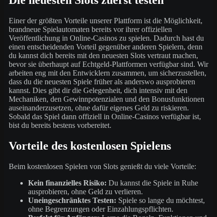
Die neuesten Slots zuerst testen
Einer der größten Vorteile unserer Plattform ist die Möglichkeit,
brandneue Spielautomaten bereits vor ihrer offiziellen
Veröffentlichung in Online-Casinos zu spielen. Dadurch hast du
einen entscheidenden Vorteil gegenüber anderen Spielern, denn
du kannst dich bereits mit den neuesten Slots vertraut machen,
bevor sie überhaupt auf Echtgeld-Plattformen verfügbar sind. Wir
arbeiten eng mit den Entwicklern zusammen, um sicherzustellen,
dass du die neuesten Spiele früher als anderswo ausprobieren
kannst. Dies gibt dir die Gelegenheit, dich intensiv mit den
Mechaniken, den Gewinnpotenzialen und den Bonusfunktionen
auseinanderzusetzen, ohne dafür eigenes Geld zu riskieren.
Sobald das Spiel dann offiziell in Online-Casinos verfügbar ist,
bist du bereits bestens vorbereitet.
Vorteile des kostenlosen Spielens
Beim kostenlosen Spielen von Slots genießt du viele Vorteile:
Kein finanzielles Risiko:
Du kannst die Spiele in Ruhe
ausprobieren, ohne Geld zu verlieren.
Uneingeschränktes Testen:
Spiele so lange du möchtest,
ohne Begrenzungen oder Einzahlungspflichten.