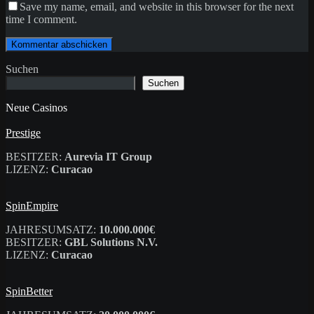
Save my name, email, and website in this browser for the next
time I comment.
Suchen
Suchen
Neue Casinos
Prestige
BESITZER:
Aurevia IT Group
LIZENZ:
Curacao
SpinEmpire
JAHRESUMSATZ:
10.000.000€
BESITZER:
GBL Solutions N.V.
LIZENZ:
Curacao
SpinBetter