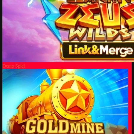
Demo Spiel