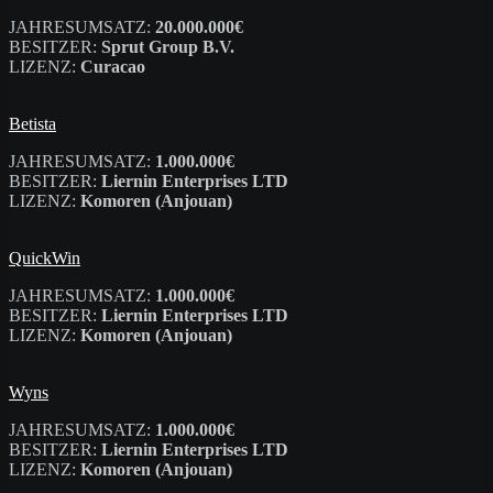
JAHRESUMSATZ:
20.000.000€
BESITZER:
Sprut Group B.V.
LIZENZ:
Curacao
Betista
JAHRESUMSATZ:
1.000.000€
BESITZER:
Liernin Enterprises LTD
LIZENZ:
Komoren (Anjouan)
QuickWin
JAHRESUMSATZ:
1.000.000€
BESITZER:
Liernin Enterprises LTD
LIZENZ:
Komoren (Anjouan)
Wyns
JAHRESUMSATZ:
1.000.000€
BESITZER:
Liernin Enterprises LTD
LIZENZ:
Komoren (Anjouan)