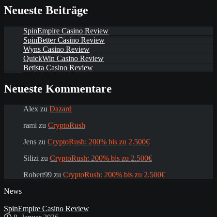
Neueste Beiträge
SpinEmpire Casino Review
SpinBetter Casino Review
Wyns Casino Review
QuickWin Casino Review
Betista Casino Review
Neueste Kommentare
Alex
zu
Dazard
rami
zu
CryptoRush
Jens
zu
CryptoRush: 200% bis zu 2.500€
Silizi
zu
CryptoRush: 200% bis zu 2.500€
Robert99
zu
CryptoRush: 200% bis zu 2.500€
News
SpinEmpire Casino Review