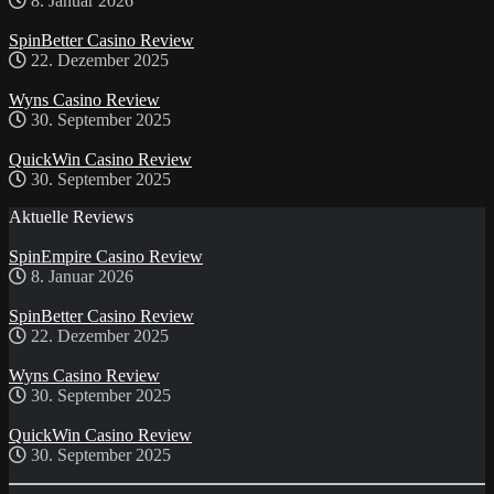
8. Januar 2026
SpinBetter Casino Review
22. Dezember 2025
Wyns Casino Review
30. September 2025
QuickWin Casino Review
30. September 2025
Aktuelle Reviews
SpinEmpire Casino Review
8. Januar 2026
SpinBetter Casino Review
22. Dezember 2025
Wyns Casino Review
30. September 2025
QuickWin Casino Review
30. September 2025