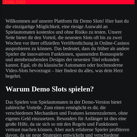
Demo Spiel
Willkommen auf unserer Plattform für Demo Slots! Hier hast du
die einzigartige Möglichkeit, eine riesige Auswahl an
Spielautomaten kostenlos und ohne Risiko zu testen. Unsere
Seite bietet dir den Vorteil, die neuesten Slots oft bis zu zwei
Wochen vor ihrer offiziellen Veröffentlichung in Online-Casinos
ausprobieren zu können. Das bedeutet, dass du früher als andere
Spieler die innovativen Funktionen, spannenden Bonusspiele
und atemberaubenden Designs der neuesten Titel erkunden
kannst. Egal, ob du klassische Automaten oder hochmoderne
Video-Slots bevorzugst – hier findest du alles, was dein Herz
begehrt.
Warum Demo Slots spielen?
Das Spielen von Spielautomaten in der Demo-Version bietet
zahlreiche Vorteile. Zum einen ermöglicht es dir, die
verschiedenen Mechaniken und Features kennenzulernen, ohne
eigenes Geld einzusetzen. Besonders für Anfänger ist dies eine
große Hilfe, da sie sich so mit den Regeln und Funktionen
vertraut machen können. Aber auch erfahrene Spieler profitieren
davon, da sie neue Strategien entwickeln und verschiedene