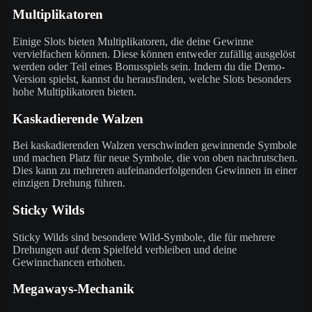
Multiplikatoren
Einige Slots bieten Multiplikatoren, die deine Gewinne
vervielfachen können. Diese können entweder zufällig ausgelöst
werden oder Teil eines Bonusspiels sein. Indem du die Demo-
Version spielst, kannst du herausfinden, welche Slots besonders
hohe Multiplikatoren bieten.
Kaskadierende Walzen
Bei kaskadierenden Walzen verschwinden gewinnende Symbole
und machen Platz für neue Symbole, die von oben nachrutschen.
Dies kann zu mehreren aufeinanderfolgenden Gewinnen in einer
einzigen Drehung führen.
Sticky Wilds
Sticky Wilds sind besondere Wild-Symbole, die für mehrere
Drehungen auf dem Spielfeld verbleiben und deine
Gewinnchancen erhöhen.
Megaways-Mechanik