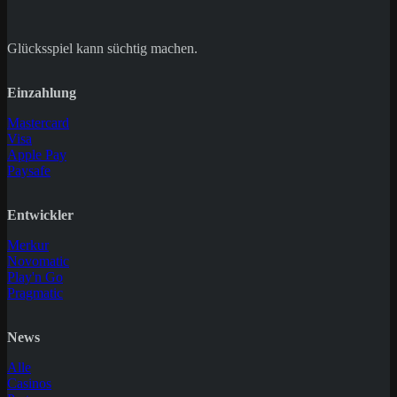
Glücksspiel kann süchtig machen.
Einzahlung
Mastercard
Visa
Apple Pay
Paysafe
Entwickler
Merkur
Novomatic
Play'n Go
Pragmatic
News
Alle
Casinos