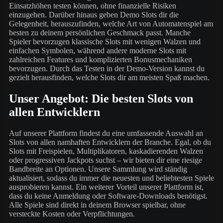
Einsatzhöhen testen können, ohne finanzielle Risiken
einzugehen. Darüber hinaus geben Demo Slots dir die
Gelegenheit, herauszufinden, welche Art von Automatenspiel am
besten zu deinem persönlichen Geschmack passt. Manche
Spieler bevorzugen klassische Slots mit wenigen Walzen und
einfachen Symbolen, während andere moderne Slots mit
zahlreichen Features und komplizierten Bonusmechaniken
bevorzugen. Durch das Testen in der Demo-Version kannst du
gezielt herausfinden, welche Slots dir am meisten Spaß machen.
Unser Angebot: Die besten Slots von
allen Entwicklern
Auf unserer Plattform findest du eine umfassende Auswahl an
Slots von allen namhaften Entwicklern der Branche. Egal, ob du
Slots mit Freispielen, Multiplikatoren, kaskadierenden Walzen
oder progressiven Jackpots suchst – wir bieten dir eine riesige
Bandbreite an Optionen. Unsere Sammlung wird ständig
aktualisiert, sodass du immer die neuesten und beliebtesten Spiele
ausprobieren kannst. Ein weiterer Vorteil unserer Plattform ist,
dass du keine Anmeldung oder Software-Downloads benötigst.
Alle Spiele sind direkt in deinem Browser spielbar, ohne
versteckte Kosten oder Verpflichtungen.