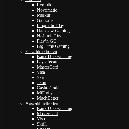
Evolution
Novomatic
Merkur
Gamomat
Pragmatic Play
Hacksaw Gaming
NoLimit City
Play’n GO
Big Time Gaming
Einzahlmethoden
Bank Überweisung
Paysafecard
MasterCard
Visa
Skrill
Jeton
CashtoCode
MiFinity
MuchBetter
Auszahlmethoden
Bank Überweisung
MasterCard
Visa
Skrill