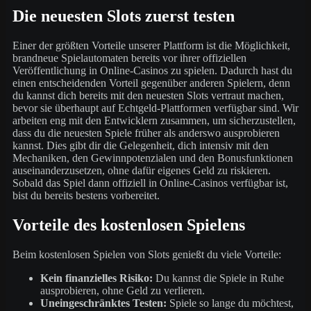
Die neuesten Slots zuerst testen
Einer der größten Vorteile unserer Plattform ist die Möglichkeit,
brandneue Spielautomaten bereits vor ihrer offiziellen
Veröffentlichung in Online-Casinos zu spielen. Dadurch hast du
einen entscheidenden Vorteil gegenüber anderen Spielern, denn
du kannst dich bereits mit den neuesten Slots vertraut machen,
bevor sie überhaupt auf Echtgeld-Plattformen verfügbar sind. Wir
arbeiten eng mit den Entwicklern zusammen, um sicherzustellen,
dass du die neuesten Spiele früher als anderswo ausprobieren
kannst. Dies gibt dir die Gelegenheit, dich intensiv mit den
Mechaniken, den Gewinnpotenzialen und den Bonusfunktionen
auseinanderzusetzen, ohne dafür eigenes Geld zu riskieren.
Sobald das Spiel dann offiziell in Online-Casinos verfügbar ist,
bist du bereits bestens vorbereitet.
Vorteile des kostenlosen Spielens
Beim kostenlosen Spielen von Slots genießt du viele Vorteile:
Kein finanzielles Risiko:
Du kannst die Spiele in Ruhe
ausprobieren, ohne Geld zu verlieren.
Uneingeschränktes Testen:
Spiele so lange du möchtest,