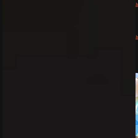
Echtgeldmodus
CryptoRush
Demoversion
200% bis
zu 2.500€
Having issues with
1st Cricket League
?
Robert99
zu
CryptoRush
200% bis
zu 2.500€
Submit
Sicher dir einen 100% Bonus bis 500€ und spiele
1st Cricket League
News
Try Our Featured Games
SpinEmpire Casino
Review
8. Januar 2026
SpinBetter Casino
Review
22. Dezember
2025
Wyns Casino Revie
30. September
2025
QuickWin Casino
Review