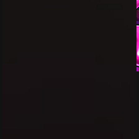
Demo Spiel
Willkommen auf unserer Plattform für Demo
Slots! Hier hast du die einzigartige Möglichkeit,
eine riesige Auswahl an Spielautomaten
kostenlos und ohne Risiko zu testen. Unsere
Seite bietet dir den Vorteil, die neuesten Slots
oft bis zu zwei Wochen vor ihrer offiziellen
Veröffentlichung in Online-Casinos
ausprobieren zu können. Das bedeutet, dass du