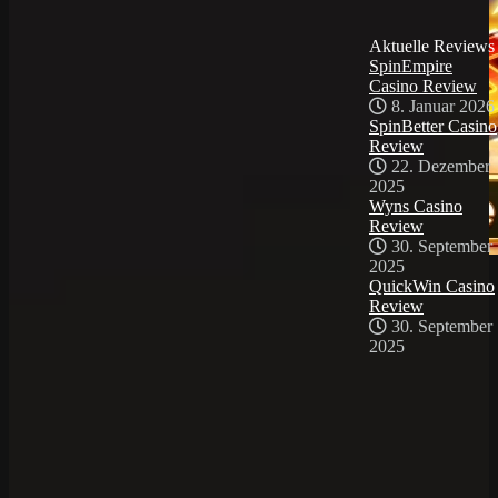
30. September
2025
Aktuelle Reviews
SpinEmpire
Casino Review
8. Januar 2026
SpinBetter Casino
Review
22. Dezember
2025
Wyns Casino
Review
30. September
2025
Demo Spiel
QuickWin Casino
Review
30. September
2025