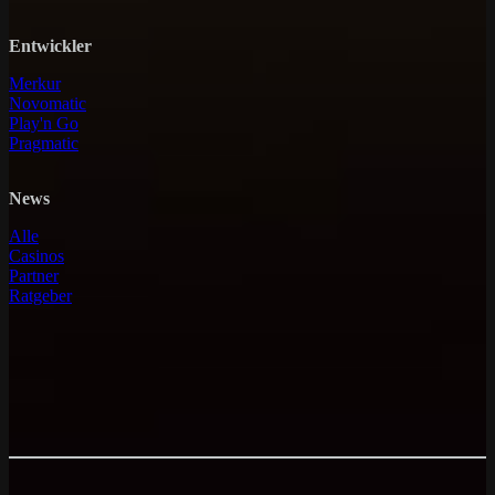
Entwickler
Merkur
Novomatic
Play'n Go
Pragmatic
News
Alle
Casinos
Partner
Ratgeber