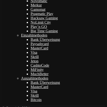
Novomatic
Merkur
Gamomat
Pragmatic Play
Hacksaw Gaming
NoLimit City
Play’n GO
Big Time Gaming
Einzahlmethoden
Bank Überweisung
Paysafecard
MasterCard
Visa
Skrill
Jeton
CashtoCode
MiFinity
MuchBetter
Auszahlmethoden
Bank Überweisung
MasterCard
Visa
Skrill
Bitcoin