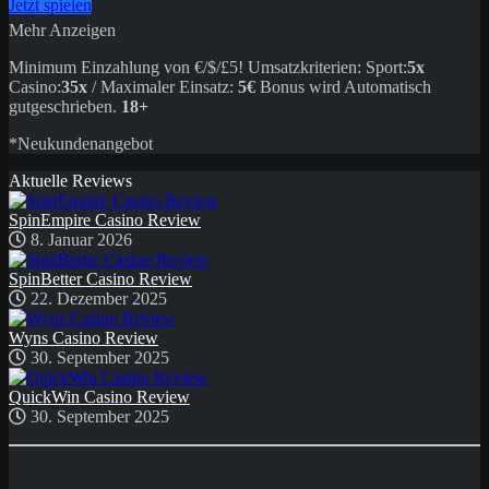
Jetzt spielen
Mehr Anzeigen
Minimum Einzahlung von €/$/£5! Umsatzkriterien: Sport:
5x
Casino:
35x
/ Maximaler Einsatz:
5€
Bonus wird Automatisch
gutgeschrieben.
18+
*Neukundenangebot
Aktuelle Reviews
SpinEmpire Casino Review
8. Januar 2026
SpinBetter Casino Review
22. Dezember 2025
Wyns Casino Review
30. September 2025
QuickWin Casino Review
30. September 2025