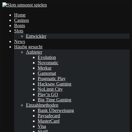
Home
Casinos
Bonis
Slots
Entwickler
News
Häufig gesucht
Anbieter
Evolution
Novomatic
Merkur
Gamomat
Pragmatic Play
Hacksaw Gaming
NoLimit City
Play’n GO
Big Time Gaming
Einzahlmethoden
Bank Überweisung
Paysafecard
MasterCard
Visa
Skrill