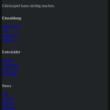
Glücksspiel kann süchtig machen.
Einzahlung
Mastercard
Visa
Apple Pay
Paysafe
Entwickler
Merkur
Novomatic
Play'n Go
Pragmatic
News
Alle
Casinos
Partner
Ratgeber