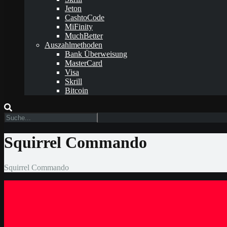
Jeton
CashtoCode
MiFinity
MuchBetter
Auszahlmethoden
Bank Überweisung
MasterCard
Visa
Skrill
Bitcoin
Squirrel Commando
Squirrel Commando