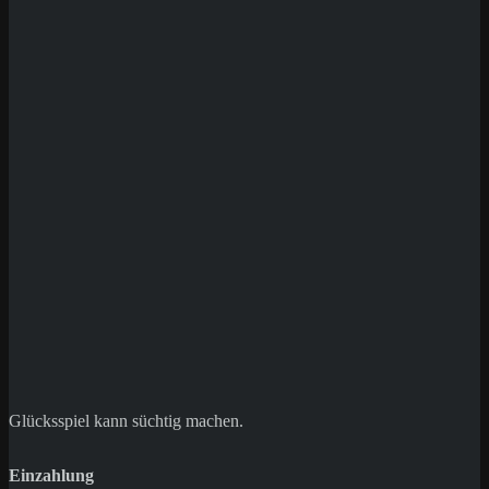
Save my name, email, and website in this
browser for the next time I comment.
Glücksspiel kann süchtig machen.
Einzahlung