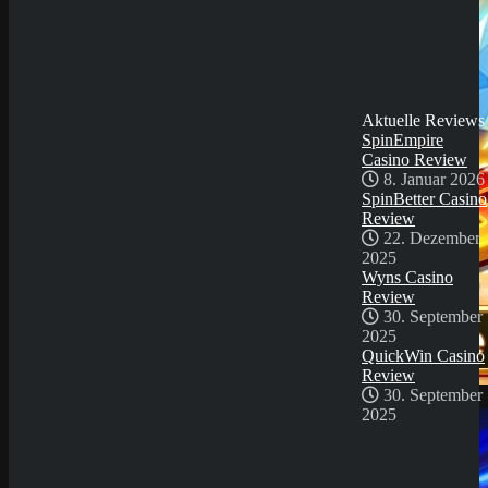
30. September
2025
QuickWin Casino
Review
30. September
2025
Aktuelle Reviews
SpinEmpire
Casino Review
8. Januar 2026
SpinBetter Casino
Review
22. Dezember
2025
Wyns Casino
Review
30. September
2025
QuickWin Casino
Review
30. September
Demo Spiel
2025