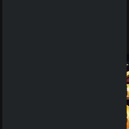
?
Review
SpinBetter
Casino
Review
Wyns
Casino
Submit
Review
Sicher dir einen 100% Bonus bis 500€ und spiele
QuickWin
Seaside Pelican Buy Feature
Casino
Try Our Featured Games
Review
Betista
Casino
Review
Neueste
Kommenta
Alex
zu
Dazard
rami
zu
CryptoRus