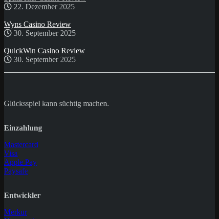
22. Dezember 2025
Wyns Casino Review
30. September 2025
QuickWin Casino Review
30. September 2025
Glücksspiel kann süchtig machen.
Einzahlung
Mastercard
Visa
Apple Pay
Paysafe
Entwickler
Merkur