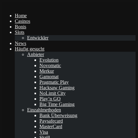
Home
Casinos
Bonis
Slots
Entwickler
News
Häufig gesucht
Anbieter
Evolution
Novomatic
Merkur
Gamomat
Pragmatic Play
Hacksaw Gaming
NoLimit City
Play’n GO
Big Time Gaming
Einzahlmethoden
Bank Überweisung
Paysafecard
MasterCard
Visa
Skrill