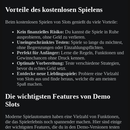
Vorteile des kostenlosen Spielens
Beim kostenlosen Spielen von Slots genießt du viele Vorteile:
Kein finanzielles Risiko:
Du kannst die Spiele in Ruhe
ausprobieren, ohne Geld zu verlieren.
Uneingeschränktes Testen:
Spiele so lange du möchtest,
ohne Begrenzungen oder Einzahlungspflichten.
Perfekt für Anfänger:
Lerne die Regeln, Funktionen und
Gewinnchancen ohne Druck kennen.
Optimale Vorbereitung:
Teste verschiedene Strategien,
bevor du echtes Geld setzt.
Entdecke neue Lieblingsspiele:
Probiere eine Vielzahl
von Slots aus und finde heraus, welche dir am meisten
Spaß machen.
Die wichtigsten Features von Demo
Slots
Moderne Spielautomaten haben eine Vielzahl von Funktionen,
die das Spielerlebnis noch spannender machen. Hier sind einige
der wichtigsten Features, die du in den Demo-Versionen testen