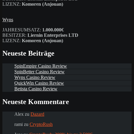
LIZENZ:
Komoren (Anjouan)
Wyns
JAHRESUMSATZ:
1.000.000€
BESITZER:
Liernin Enterprises LTD
LIZENZ:
Komoren (Anjouan)
Neueste Beiträge
SpinEmpire Casino Review
SpinBetter Casino Review
Wyns Casino Review
QuickWin Casino Review
Betista Casino Review
Neueste Kommentare
Alex
zu
Dazard
rami
zu
CryptoRush