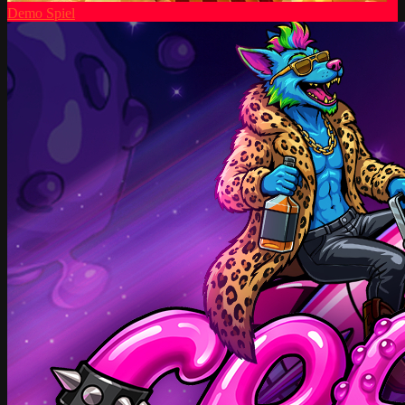
Demo Spiel