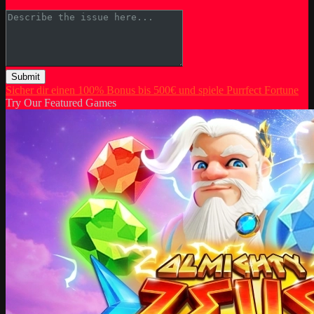
Submit
Sicher dir einen 100% Bonus bis 500€ und spiele Purrfect Fortune
Try Our Featured Games