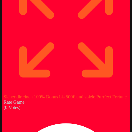
Sicher dir einen 100% Bonus bis 500€ und spiele Purrfect Fortune
Rate Game
(
0
Votes)