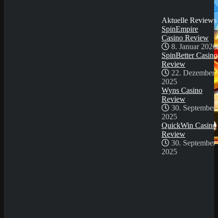
30. September
2025
Aktuelle Reviews
SpinEmpire
Casino Review
8. Januar 2026
SpinBetter Casino
Review
22. Dezember
2025
Wyns Casino
Review
30. September
2025
QuickWin Casino
Review
30. September
Demo Spiel
2025