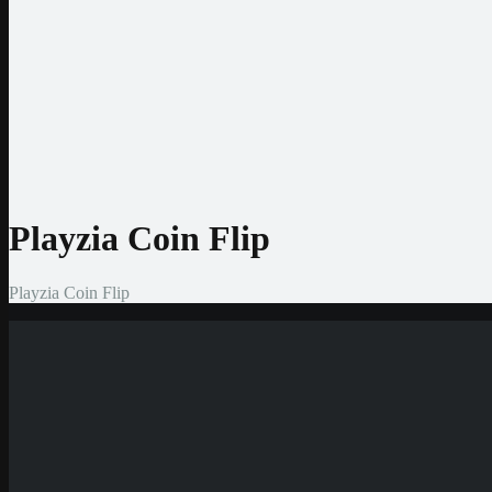
Aus
Playzia Coin Flip
Playzia Coin Flip