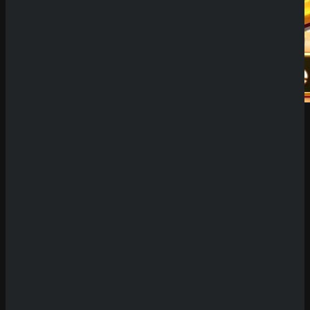
Demo Spiel