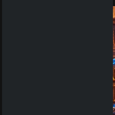
Demo Spiel