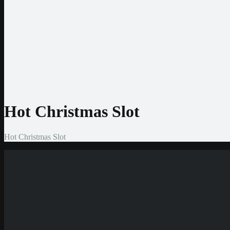
Aus
Hot Christmas Slot
Hot Christmas Slot