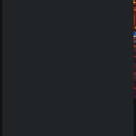
Demo Spiel
Willkommen auf unserer Plattform für Demo
Slots! Hier hast du die einzigartige Möglichkeit,
eine riesige Auswahl an Spielautomaten