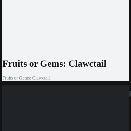
Jeton
CashtoCode
MiFinity
MuchBetter
Auszahlmethoden
Bank Überweisung
MasterCard
Visa
Skrill
Bitcoin
Fruits or Gems: Clawctail
Fruits or Gems: Clawctail
Suchen
Neue Casinos