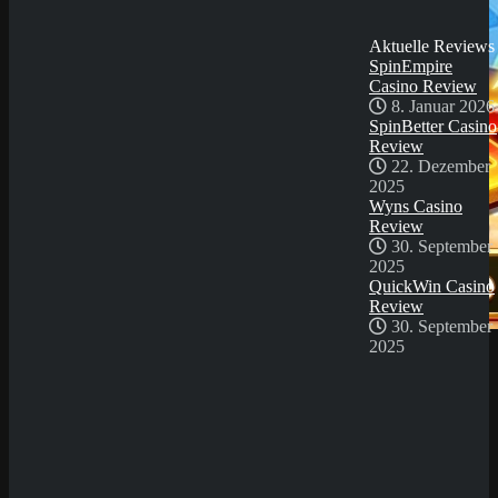
30. September
2025
Aktuelle Reviews
SpinEmpire
Casino Review
8. Januar 2026
SpinBetter Casino
Review
22. Dezember
2025
Wyns Casino
Review
30. September
2025
QuickWin Casino
Review
30. September
Demo Spiel
2025