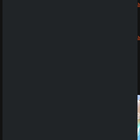
CryptoRush
200% bis
zu 2.500€
Echtgeldmodus
Robert99
Demoversion
zu
Having issues with
Fruits or Gems: Clawctail
?
CryptoRush
200% bis
zu 2.500€
News
SpinEmpire Casino
Submit
Review
Sicher dir einen 100% Bonus bis 500€ und spiele
8. Januar 2026
Fruits or Gems: Clawctail
SpinBetter Casino
Try Our Featured Games
Review
22. Dezember
2025
Wyns Casino Revie
30. September
2025
QuickWin Casino
Review