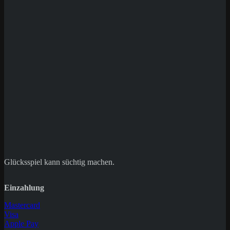
Save my name, email, and website in this
browser for the next time I comment.
Glücksspiel kann süchtig machen.
Einzahlung
Mastercard
Visa
Apple Pay