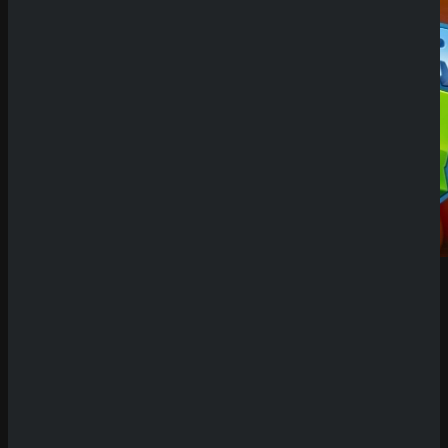
Demo Spiel
Willkommen auf unserer Plattform für Demo
Slots! Hier hast du die einzigartige Möglichkeit,
eine riesige Auswahl an Spielautomaten
kostenlos und ohne Risiko zu testen. Unsere
Seite bietet dir den Vorteil, die neuesten Slots
oft bis zu zwei Wochen vor ihrer offiziellen
Veröffentlichung in Online-Casinos