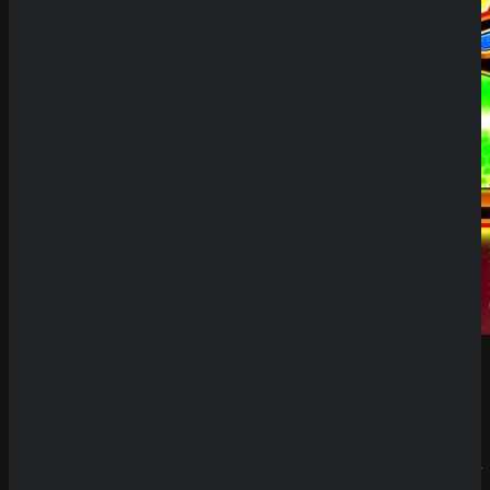
Neueste
Beiträge
SpinEmpir
e Casino