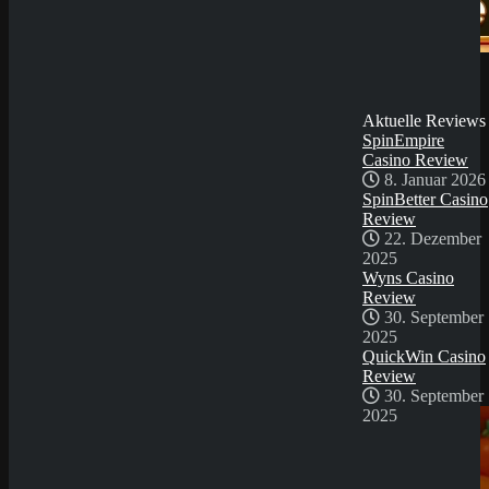
30. September
2025
QuickWin Casino
Review
Demo Spiel
30. September
2025
Aktuelle Reviews
SpinEmpire
Casino Review
8. Januar 2026
SpinBetter Casino
Review
22. Dezember
2025
Wyns Casino
Review
30. September
2025
QuickWin Casino
Review
30. September
Demo Spiel
2025