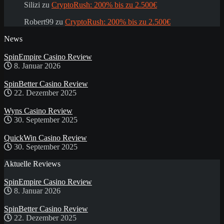
Silizi
zu
CryptoRush: 200% bis zu 2.500€
Robert99
zu
CryptoRush: 200% bis zu 2.500€
News
SpinEmpire Casino Review
8. Januar 2026
SpinBetter Casino Review
22. Dezember 2025
Wyns Casino Review
30. September 2025
QuickWin Casino Review
30. September 2025
Aktuelle Reviews
SpinEmpire Casino Review
8. Januar 2026
SpinBetter Casino Review
22. Dezember 2025