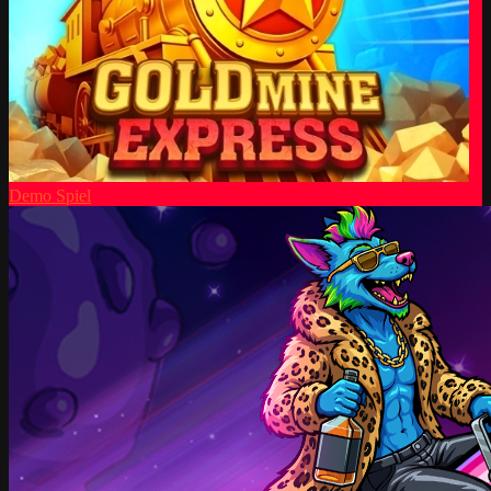
Demo Spiel