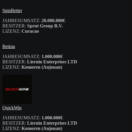
SpinBetter
JAHRESUMSATZ:
20.000.000€
BESITZER:
Sprut Group B.V.
LIZENZ:
Curacao
Betista
JAHRESUMSATZ:
1.000.000€
BESITZER:
Liernin Enterprises LTD
LIZENZ:
Komoren (Anjouan)
QuickWin
JAHRESUMSATZ:
1.000.000€
BESITZER:
Liernin Enterprises LTD
LIZENZ:
Komoren (Anjouan)