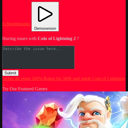
Echtgeldmodus
Demoversion
Having issues with
Coin of Lightning 2
?
Submit
Sicher dir einen 100% Bonus bis 500€ und spiele Coin of Lightning
2
Try Our Featured Games