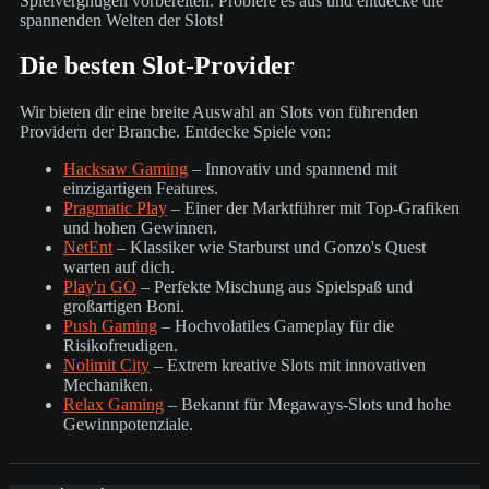
Spielvergnügen vorbereiten. Probiere es aus und entdecke die
spannenden Welten der Slots!
Die besten Slot-Provider
Wir bieten dir eine breite Auswahl an Slots von führenden
Providern der Branche. Entdecke Spiele von:
Hacksaw Gaming
– Innovativ und spannend mit
einzigartigen Features.
Pragmatic Play
– Einer der Marktführer mit Top-Grafiken
und hohen Gewinnen.
NetEnt
– Klassiker wie Starburst und Gonzo's Quest
warten auf dich.
Play'n GO
– Perfekte Mischung aus Spielspaß und
großartigen Boni.
Push Gaming
– Hochvolatiles Gameplay für die
Risikofreudigen.
Nolimit City
– Extrem kreative Slots mit innovativen
Mechaniken.
Relax Gaming
– Bekannt für Megaways-Slots und hohe
Gewinnpotenziale.