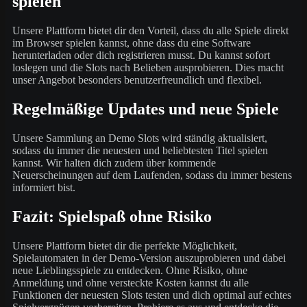
spielen
Unsere Plattform bietet dir den Vorteil, dass du alle Spiele direkt
im Browser spielen kannst, ohne dass du eine Software
herunterladen oder dich registrieren musst. Du kannst sofort
loslegen und die Slots nach Belieben ausprobieren. Dies macht
unser Angebot besonders benutzerfreundlich und flexibel.
Regelmäßige Updates und neue Spiele
Unsere Sammlung an Demo Slots wird ständig aktualisiert,
sodass du immer die neuesten und beliebtesten Titel spielen
kannst. Wir halten dich zudem über kommende
Neuerscheinungen auf dem Laufenden, sodass du immer bestens
informiert bist.
Fazit: Spielspaß ohne Risiko
Unsere Plattform bietet dir die perfekte Möglichkeit,
Spielautomaten in der Demo-Version auszuprobieren und dabei
neue Lieblingsspiele zu entdecken. Ohne Risiko, ohne
Anmeldung und ohne versteckte Kosten kannst du alle
Funktionen der neuesten Slots testen und dich optimal auf echtes