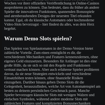
Wochen vor ihrer offiziellen Veröffentlichung in Online-Casinos
ausprobieren zu können. Das bedeutet, dass du früher als andere
Spieler die innovativen Funktionen, spannenden Bonusspiele
und atemberaubenden Designs der neuesten Titel erkunden
kannst. Egal, ob du klassische Automaten oder hochmoderne
Video-Slots bevorzugst – hier findest du alles, was dein Herz
begehrt.
Warum Demo Slots spielen?
Das Spielen von Spielautomaten in der Demo-Version bietet
zahlreiche Vorteile. Zum einen ermöglicht es dir, die
verschiedenen Mechaniken und Features kennenzulernen, ohne
eigenes Geld einzusetzen. Besonders für Anfänger ist dies eine
große Hilfe, da sie sich so mit den Regeln und Funktionen
vertraut machen können. Aber auch erfahrene Spieler profitieren
davon, da sie neue Strategien entwickeln und verschiedene
Einsatzhöhen testen können, ohne finanzielle Risiken
einzugehen. Darüber hinaus geben Demo Slots dir die
Gelegenheit, herauszufinden, welche Art von Automatenspiel am
besten zu deinem persönlichen Geschmack passt. Manche
Spieler bevorzugen klassische Slots mit wenigen Walzen und
einfachen Symbolen, während andere moderne Slots mit
zahlreichen Features und komplizierten Bonusmechaniken