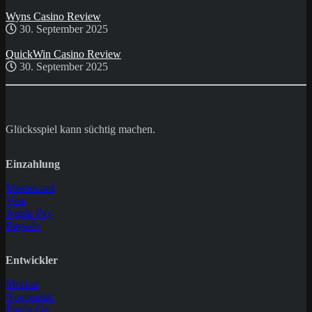
Wyns Casino Review
30. September 2025
QuickWin Casino Review
30. September 2025
Glücksspiel kann süchtig machen.
Einzahlung
Mastercard
Visa
Apple Pay
Paysafe
Entwickler
Merkur
Novomatic
Play'n Go