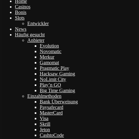
Home
Casinos
Bonis
Slots
Entwickler
News
Häufig gesucht
Anbieter
Evolution
Novomatic
Merkur
Gamomat
Pragmatic Play
Hacksaw Gaming
NoLimit City
Play’n GO
Big Time Gaming
Einzahlmethoden
Bank Überweisung
Paysafecard
MasterCard
Visa
Skrill
Jeton
CashtoCode