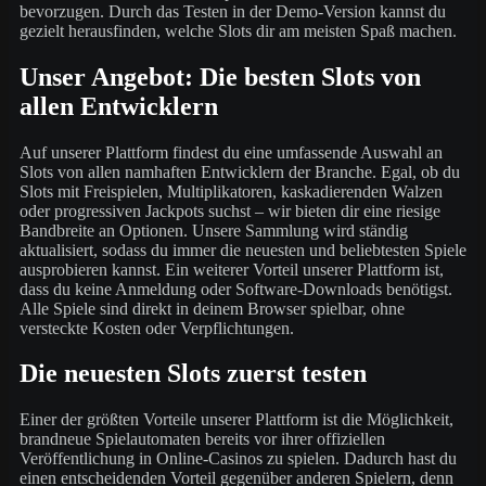
bevorzugen. Durch das Testen in der Demo-Version kannst du
gezielt herausfinden, welche Slots dir am meisten Spaß machen.
Unser Angebot: Die besten Slots von
allen Entwicklern
Auf unserer Plattform findest du eine umfassende Auswahl an
Slots von allen namhaften Entwicklern der Branche. Egal, ob du
Slots mit Freispielen, Multiplikatoren, kaskadierenden Walzen
oder progressiven Jackpots suchst – wir bieten dir eine riesige
Bandbreite an Optionen. Unsere Sammlung wird ständig
aktualisiert, sodass du immer die neuesten und beliebtesten Spiele
ausprobieren kannst. Ein weiterer Vorteil unserer Plattform ist,
dass du keine Anmeldung oder Software-Downloads benötigst.
Alle Spiele sind direkt in deinem Browser spielbar, ohne
versteckte Kosten oder Verpflichtungen.
Die neuesten Slots zuerst testen
Einer der größten Vorteile unserer Plattform ist die Möglichkeit,
brandneue Spielautomaten bereits vor ihrer offiziellen
Veröffentlichung in Online-Casinos zu spielen. Dadurch hast du
einen entscheidenden Vorteil gegenüber anderen Spielern, denn