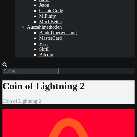
Jeton
CashtoCode
MiFinity
MuchBetter
Auszahlmethoden
Bank Überweisung
MasterCard
Visa
Skrill
Bitcoin
Coin of Lightning 2
Coin of Lightning 2