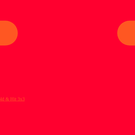
old & Hit 3x3