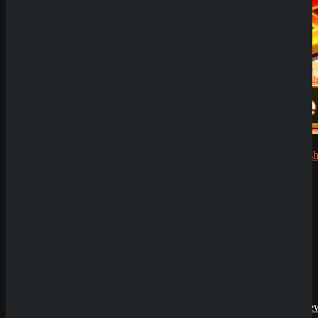
Jens
zu
CryptoRush
200% bis
zu 2.500€
Silizi
zu
CryptoRush
200% bis
zu 2.500€
Robert99
zu
Demo Spiel
CryptoRush
200% bis
zu 2.500€
News
SpinEmpire Casino
Review
8. Januar 2026
SpinBetter Casino
Review
22. Dezember
2025
Wyns Casino Revie