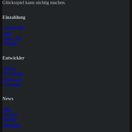
Glücksspiel kann süchtig machen.
Einzahlung
Mastercard
Visa
Apple Pay
Paysafe
Entwickler
Merkur
Novomatic
Play'n Go
Pragmatic
News
Alle
Casinos
Partner
Ratgeber