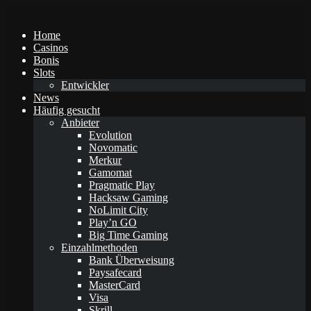
Home
Casinos
Bonis
Slots
Entwickler
News
Häufig gesucht
Anbieter
Evolution
Novomatic
Merkur
Gamomat
Pragmatic Play
Hacksaw Gaming
NoLimit City
Play’n GO
Big Time Gaming
Einzahlmethoden
Bank Überweisung
Paysafecard
MasterCard
Visa
Skrill