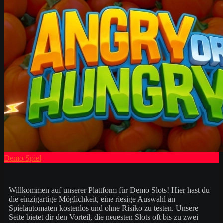
Demo Spiel
Willkommen auf unserer Plattform für Demo Slots! Hier hast du
die einzigartige Möglichkeit, eine riesige Auswahl an
Spielautomaten kostenlos und ohne Risiko zu testen. Unsere
Seite bietet dir den Vorteil, die neuesten Slots oft bis zu zwei