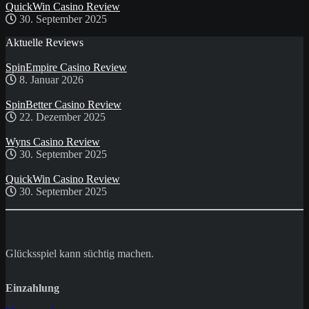
QuickWin Casino Review
30. September 2025
Aktuelle Reviews
SpinEmpire Casino Review
8. Januar 2026
SpinBetter Casino Review
22. Dezember 2025
Wyns Casino Review
30. September 2025
QuickWin Casino Review
30. September 2025
Glücksspiel kann süchtig machen.
Einzahlung