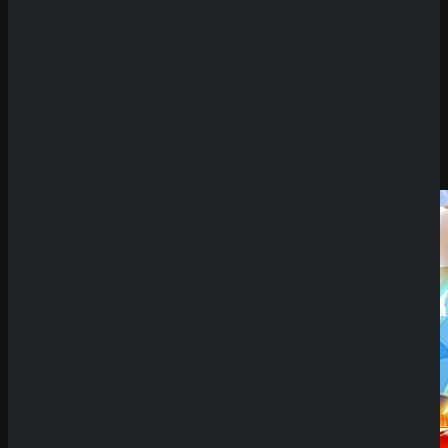
Wild
?
Review
SpinBetter
Casino
Review
Wyns
Casino
Submit
Review
Sicher dir einen 100% Bonus bis 500€ und spiele
QuickWin
Age of the Gods: Amazon Wild
Casino
Try Our Featured Games
Review
Betista
Casino
Review
Neueste
Kommenta
Alex
zu
Dazard
rami
zu
CryptoRus