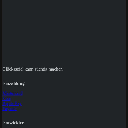
Save my name, email, and website in this
browser for the next time I comment.
Glücksspiel kann süchtig machen.
Einzahlung
Mastercard
Visa
Apple Pay
Paysafe
Entwickler