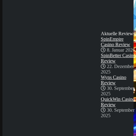
30. September
2025
QuickWin Casino
Review
30. September
2025
Aktuelle Reviews
SpinEmpire
Casino Review
8. Januar 2026
SpinBetter Casino
Review
22. Dezember
2025
Wyns Casino
Review
30. September
2025
QuickWin Casino
Review
Demo Spiel
30. September
2025