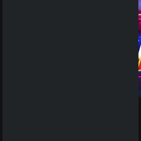
Demo Spiel
Willkommen auf unserer Plattform für Demo
Slots! Hier hast du die einzigartige Möglichkeit,
eine riesige Auswahl an Spielautomaten
kostenlos und ohne Risiko zu testen. Unsere