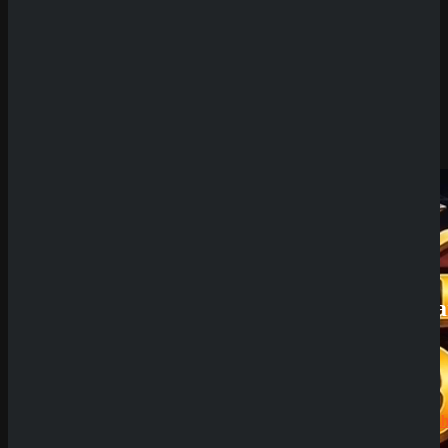
Review
SpinBetter
Casino
Review
Wyns
Submit
Casino
Sicher dir einen 100% Bonus bis 500€ und spiele
Review
777 Kickoff
QuickWin
Try Our Featured Games
Casino
Review
Betista
Casino
Review
Neueste
Kommenta
Alex
zu
Dazard
rami
zu
CryptoRus