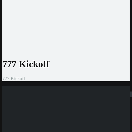
Jeton
CashtoCode
MiFinity
MuchBetter
Auszahlmethoden
Bank Überweisung
MasterCard
Visa
Skrill
Bitcoin
777 Kickoff
777 Kickoff
Suchen
Neue Casinos