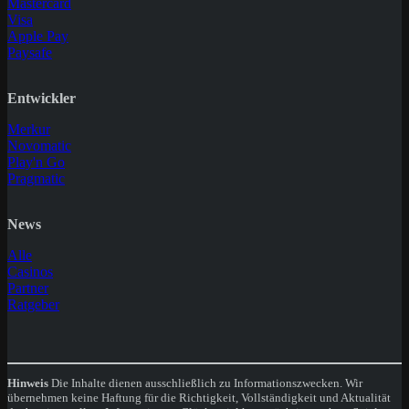
Mastercard
Visa
Apple Pay
Paysafe
Entwickler
Merkur
Novomatic
Play'n Go
Pragmatic
News
Alle
Casinos
Partner
Ratgeber
Hinweis
Die Inhalte dienen ausschließlich zu Informationszwecken. Wir
übernehmen keine Haftung für die Richtigkeit, Vollständigkeit und Aktualität